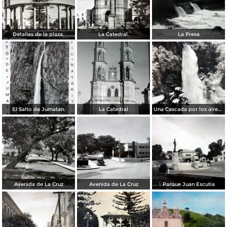
Detalles de la plaza.
La Catedral.
La Presa
El Salto de Jumatan.
La Catedral
Una Cascada por los alrededores de Tepic
Avenida de La Cruz
Avenida de La Cruz
Parque Juan Escutia