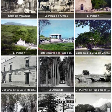
Calle de Veracruz
La Plaza de Armas
El Pichon
El Pichon
Parte central del Paseo de la loma
Calzada a la Cruz de Zacate
Esquina de la Calle Mexico e Iturbide
La Alameda
El Puente de Puga en el Rio de Tepic