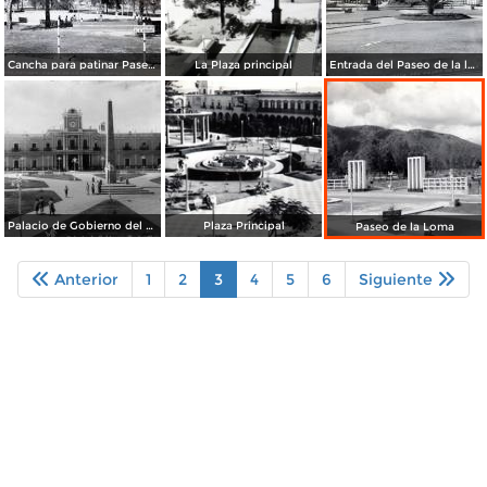
Cancha para patinar Paseo de La Loma
La Plaza principal
Entrada del Paseo de la loma
Palacio de Gobierno del estado de Nayarit
Plaza Principal
Paseo de la Loma
Anterior
1
2
3
4
5
6
Siguiente