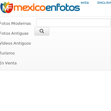
Mi Cuenta
ENGLISH
Fotos Modernas
Fotos Antiguas
Videos Antiguos
Turismo
En Venta