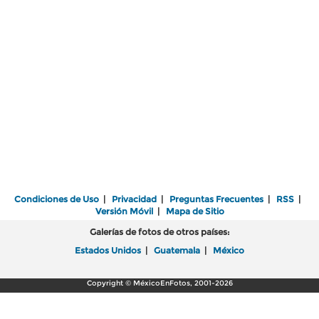
Condiciones de Uso
|
Privacidad
|
Preguntas Frecuentes
|
RSS
|
Versión Móvil
|
Mapa de Sitio
Galerías de fotos de otros países:
Estados Unidos
|
Guatemala
|
México
Copyright © MéxicoEnFotos, 2001-2026