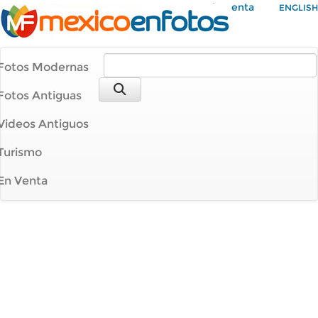
Mi Cuenta
ENGLISH
Fotos Modernas
Fotos Antiguas
Videos Antiguos
Turismo
En Venta