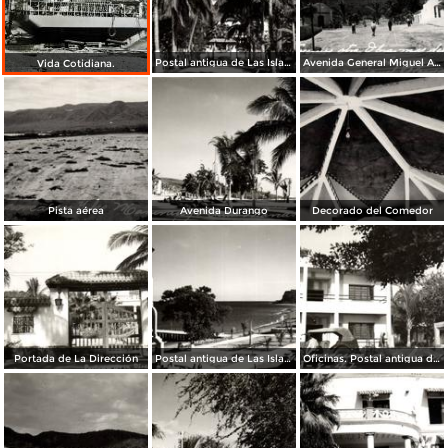
Postal antigua de Las Islas Marías
Avenida General Miguel Alemán
Vida Cotidiana.
Pista aérea
Avenida Durango
Decorado del Comedor
Portada de La Dirección
Postal antigua de Las Islas Marías
Oficinas. Postal antigua de Las Islas Marías 28-8-47