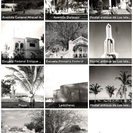
Avenida General Miguel Alemán
Avenida Durango
Postal antigua de Las Islas Marías
Escuela Federal Enrique Crebsamen
Escuela Primaria Federal Lic. Gual Vidal
Postal antigua de Las Islas Marías
Playa
Ladrilleras
Postal antigua de Las Islas Marías 5-24-48