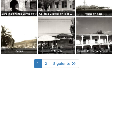
Jardín de Niños Santiago Papasquiaro
Colonia Escolar en Islas Marías
Visita en Yate
Calles
El Muelle
Escuela Primaria Federal Lic. Gual Vidal
1
2
Siguiente