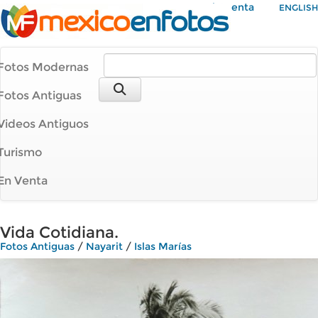
Mi Cuenta
ENGLISH
Fotos Modernas
Fotos Antiguas
Videos Antiguos
Turismo
En Venta
Vida Cotidiana.
Fotos Antiguas
/
Nayarit
/
Islas Marías