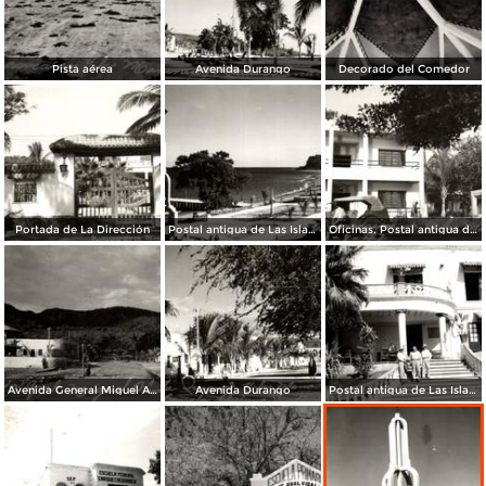
Pista aérea
Avenida Durango
Decorado del Comedor
Portada de La Dirección
Postal antigua de Las Islas Marías
Oficinas. Postal antigua de Las Islas Marías 28-8-47
Avenida General Miguel Alemán
Avenida Durango
Postal antigua de Las Islas Marías