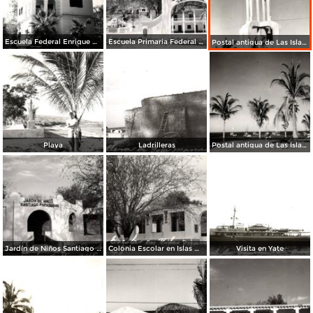
Escuela Federal Enrique Crebsamen
Escuela Primaria Federal Lic. Gual Vidal
Postal antigua de Las Islas Marías
Playa
Ladrilleras
Postal antigua de Las Islas Marías 5-24-48
Jardín de Niños Santiago Papasquiaro
Colonia Escolar en Islas Marías
Visita en Yate