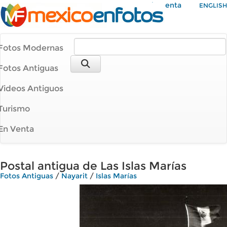
Mi Cuenta
ENGLISH
Fotos Modernas
Fotos Antiguas
Videos Antiguos
Turismo
En Venta
Postal antigua de Las Islas Marías
Fotos Antiguas
/
Nayarit
/
Islas Marías