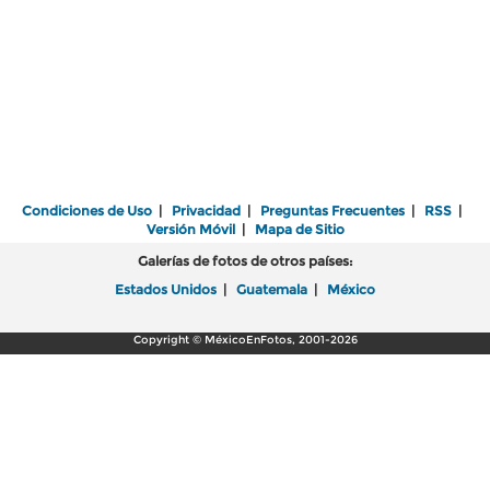
Condiciones de Uso
|
Privacidad
|
Preguntas Frecuentes
|
RSS
|
Versión Móvil
|
Mapa de Sitio
Galerías de fotos de otros países:
Estados Unidos
|
Guatemala
|
México
Copyright © MéxicoEnFotos, 2001-2026