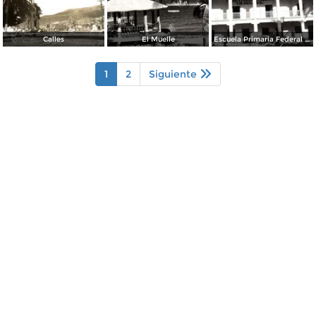
Calles
El Muelle
Escuela Primaria Federal Lic. Gual Vidal
1
2
Siguiente