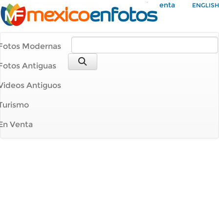
Mi Cuenta
ENGLISH
Fotos Modernas
Fotos Antiguas
Videos Antiguos
Turismo
En Venta