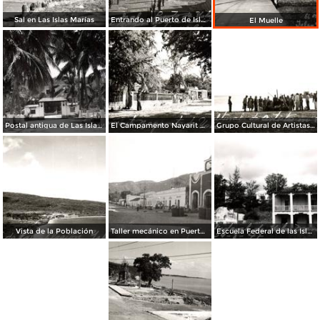
Sal en Las Islas Marías
Entrando al Puerto de Islas Marías. Oficial Mayor de Gobernación -
El Muelle
Postal antigua de Las Islas Marías
El Campamento Nayarit de Islas Marías
Grupo Cultural de Artistas en Islas Marías
Vista de la Población
Taller mecánico en Puerto Balleto
Escuela Federal de las Islas Marías