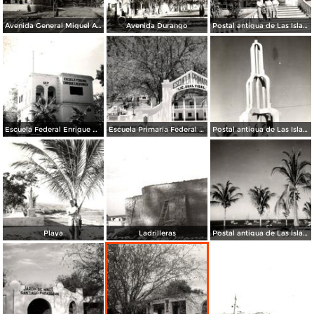
Avenida General Miguel Alemán
Avenida Durango
Postal antigua de Las Islas Marías
Escuela Federal Enrique Crebsamen
Escuela Primaria Federal Lic. Gual Vidal
Postal antigua de Las Islas Marías
Playa
Ladrilleras
Postal antigua de Las Islas Marías 5-24-48