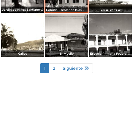
Jardín de Niños Santiago Papasquiaro
Visita en Yate
Colonia Escolar en Islas Marías
Calles
El Muelle
Escuela Primaria Federal Lic. Gual Vidal
1
2
Siguiente