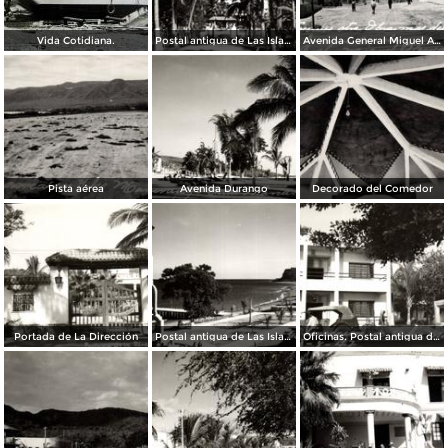
Vida Cotidiana.
Postal antigua de Las Islas Marías
Avenida General Miguel Alemán
Pista aérea
Avenida Durango
Decorado del Comedor
Portada de La Dirección
Postal antigua de Las Islas Marías
Oficinas. Postal antigua de Las Islas Marías 28-8-47