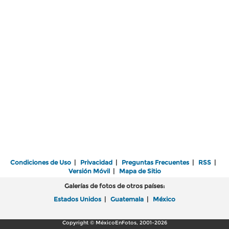
Condiciones de Uso
|
Privacidad
|
Preguntas Frecuentes
|
RSS
|
Versión Móvil
|
Mapa de Sitio
Galerías de fotos de otros países:
Estados Unidos
|
Guatemala
|
México
Copyright © MéxicoEnFotos, 2001-2026