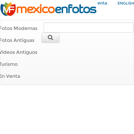
Mi Cuenta
ENGLISH
Fotos Modernas
Fotos Antiguas
Videos Antiguos
Turismo
En Venta