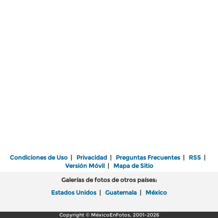
Condiciones de Uso
|
Privacidad
|
Preguntas Frecuentes
|
RSS
|
Versión Móvil
|
Mapa de Sitio
Galerías de fotos de otros países:
Estados Unidos
|
Guatemala
|
México
Copyright © MéxicoEnFotos, 2001-2026