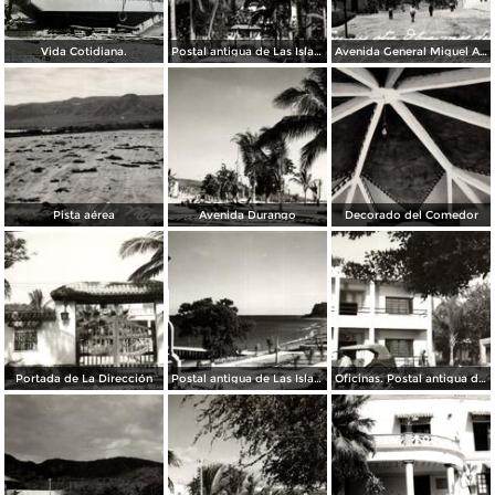
Vida Cotidiana.
Postal antigua de Las Islas Marías
Avenida General Miguel Alemán
Pista aérea
Avenida Durango
Decorado del Comedor
Portada de La Dirección
Postal antigua de Las Islas Marías
Oficinas. Postal antigua de Las Islas Marías 28-8-47