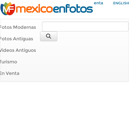
Mi Cuenta
ENGLISH
Fotos Modernas
Fotos Antiguas
Videos Antiguos
Turismo
En Venta