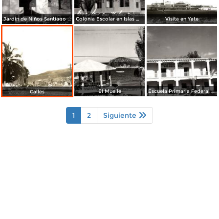
Jardín de Niños Santiago Papasquiaro
Colonia Escolar en Islas Marías
Visita en Yate
El Muelle
Escuela Primaria Federal Lic. Gual Vidal
Calles
1
2
Siguiente