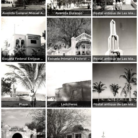
Avenida General Miguel Alemán
Avenida Durango
Postal antigua de Las Islas Marías
Escuela Federal Enrique Crebsamen
Escuela Primaria Federal Lic. Gual Vidal
Postal antigua de Las Islas Marías
Playa
Ladrilleras
Postal antigua de Las Islas Marías 5-24-48