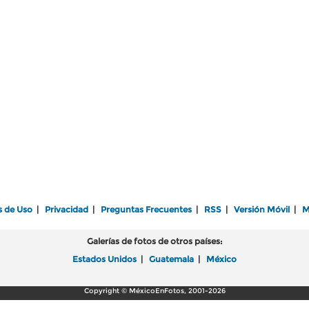
s de Uso
|
Privacidad
|
Preguntas Frecuentes
|
RSS
|
Versión Móvil
|
M
Galerías de fotos de otros países:
Estados Unidos
|
Guatemala
|
México
Copyright © MéxicoEnFotos, 2001-2026