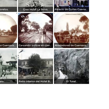
orelos.
Gran Hotel La Selva.
Palacio de Cortés Cuernavaca Morelos 1967
Alrededores de Cuernavaca Morelos.
Cargando pulque en cueros de puerco Alrededores de Cuernavaca Morelos.
Alrededores de Cuernavaca Morelos.
alo.
Patio interior del Hotel Banos y Lido,
El Tunel.