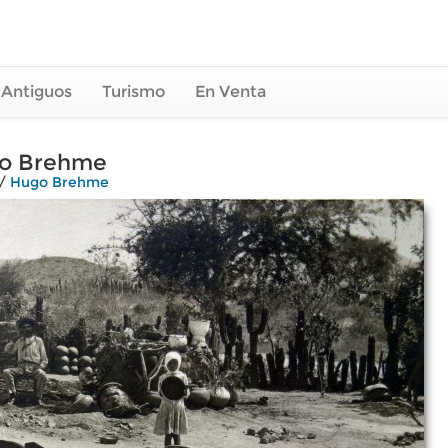
 Antiguos
Turismo
En Venta
ugo Brehme
/
Hugo Brehme