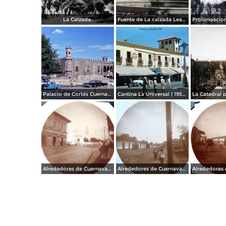
La Calzada.
Fuente de La calzada Leandro Valle.
Palacio de Cortés Cuernavaca Morelos 1967
Cantina La Universal ( 1950 ).
Alrededores de Cuernavaca Morelos.
Alrededores de Cuernavaca Morelos.