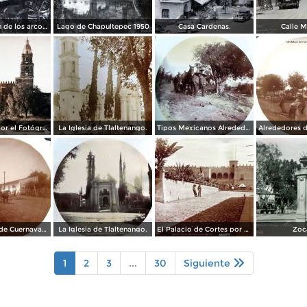
Prolongacion de los arcos de Guadalupe.
Lago de Chapultepec 1950
Casa Cardenas.
Calle M
La Catedral por el Fotógrafo Hugo Brehme.
La Iglesia de Tlaltenango.
Tipos Mexicanos Alrededores de Cuernavaca Morelos..
Alrededores de Cuernavaca Morelos.
La Iglesia de Tlaltenango.
El Palacio de Cortes por el Fotógrafo Windfield Scott.
Zoc
1
2
3
...
30
Siguiente