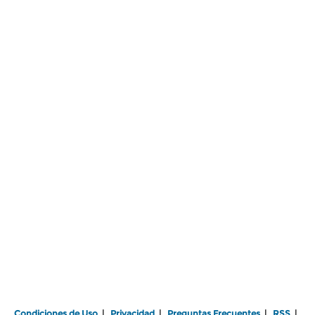
Condiciones de Uso
|
Privacidad
|
Preguntas Frecuentes
|
RSS
|