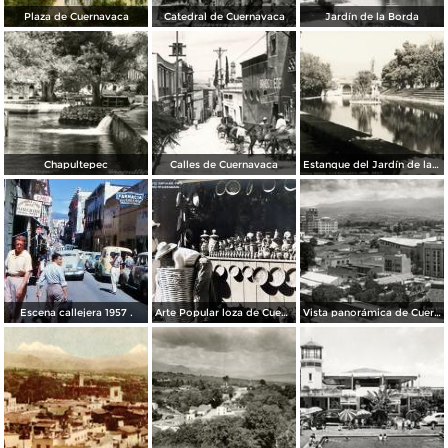
Plaza de Cuernavaca
Catedral de Cuernavaca
Jardín de la Borda
Chapultepec
Calles de Cuernavaca
Estanque del Jardín de la Borda
Escena callejera 1957 .
Arte Popular loza de Cuenavaca.
Vista panorámica de Cuernavaca