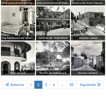
Vista panorámica de Cuernavaca
Vista panorámica en Cuernavaca
Alberca del Hotel Papagayo
Una habitación del Hotel Chula Vista
Jardines del Hotel Marik
Avenida Juárez
Club de Golf
Zócalo de Cuernavaca
Escena callejera.
Anterior
1
2
3
4
...
30
Siguiente