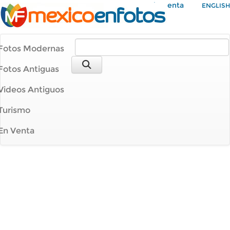
Mi Cuenta
ENGLISH
Fotos Modernas
Fotos Antiguas
Videos Antiguos
Turismo
En Venta