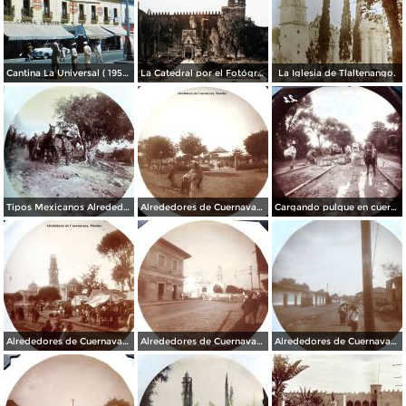
Cantina La Universal ( 1950 ).
La Catedral por el Fotógrafo Hugo Brehme.
La Iglesia de Tlaltenango.
Tipos Mexicanos Alrededores de Cuernavaca Morelos..
Alrededores de Cuernavaca Morelos.
Cargando pulque en cueros de puerco Alrededores de Cuernavaca Morelos.
Alrededores de Cuernavaca Morelos.
Alrededores de Cuernavaca Morelos.
Alrededores de Cuernavaca Morelos.