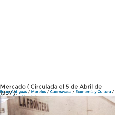
Mercado ( Circulada el 5 de Abril de
1937 ).
Fotos Antiguas
/
Morelos
/
Cuernavaca
/
Economía y Cultura
/
Mercados y Vendedores