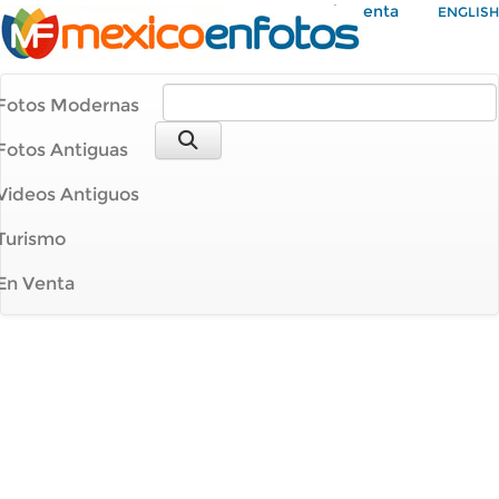
Mi Cuenta
ENGLISH
Fotos Modernas
Fotos Antiguas
Videos Antiguos
Turismo
En Venta