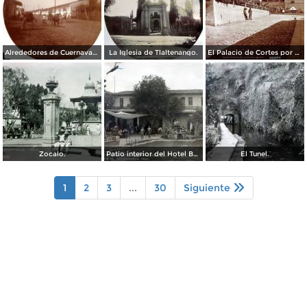
Alrededores de Cuernavaca Morelos.
La Iglesia de Tlaltenango.
El Palacio de Cortes por el Fotógrafo Windfield Scott.
Zocalo.
Patio interior del Hotel Banos y Lido,
El Tunel.
1
2
3
...
30
Siguiente