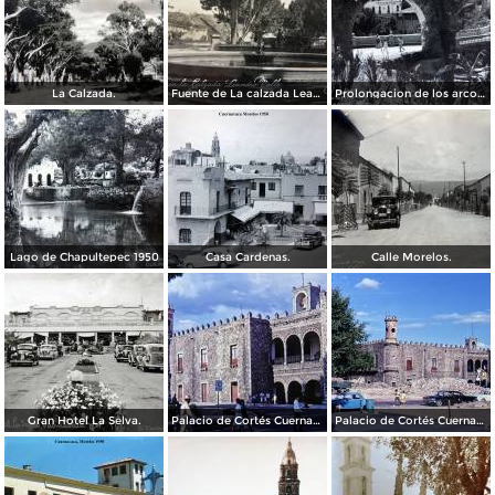
La Calzada.
Fuente de La calzada Leandro Valle.
Prolongacion de los arcos de Guadalupe.
Lago de Chapultepec 1950
Casa Cardenas.
Calle Morelos.
Gran Hotel La Selva.
Palacio de Cortés Cuernavaca Morelos 1967
Palacio de Cortés Cuernavaca Morelos 1967