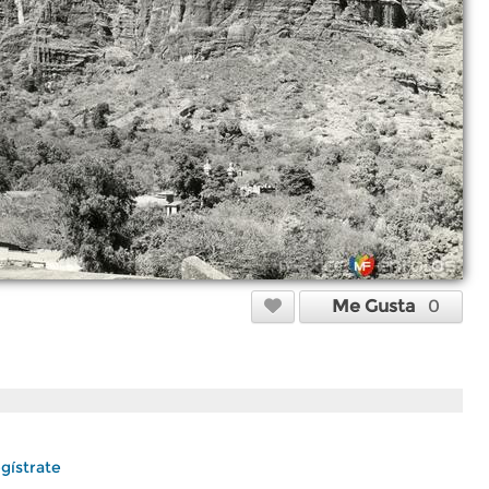
Me Gusta
0
gístrate