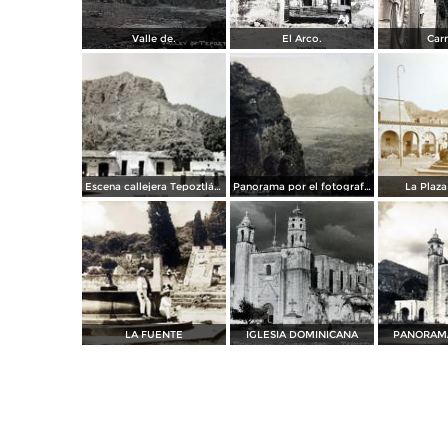
Valle de.
El Arco.
Carn
Escena callejera Tepoztlán, Morelos 1956.
Panorama por el fotografo Hugo Brehme ( Fechada el dia 1 de Marzo de 1935 ) .
La Plaza
LA FUENTE
IGLESIA DOMINICANA
PANORAMA