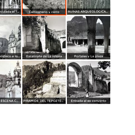
La Iglesia. ( Circulada el 12 de Septiembre de 1947 ).
RUINAS ARQUEOLOGICAS PIRAMIDE DEL TEPOZTECO, por el fotógrafo T. Enami, de Yokohama, Japón (1934)
Campanario y cerro
Camino al Tepozteco e Iglesia
Escalinata de La iglesia
Portales y La plaza
PANORAMA Y ESCENA CALLEJERA
PIRAMIDE DEL TEPOZTECO
Entrada al ex convento