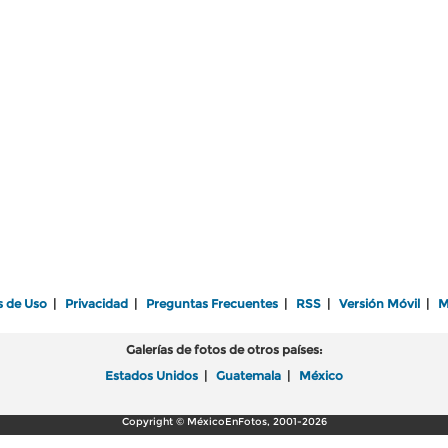
s de Uso
|
Privacidad
|
Preguntas Frecuentes
|
RSS
|
Versión Móvil
|
M
Galerías de fotos de otros países:
Estados Unidos
|
Guatemala
|
México
Copyright © MéxicoEnFotos, 2001-2026