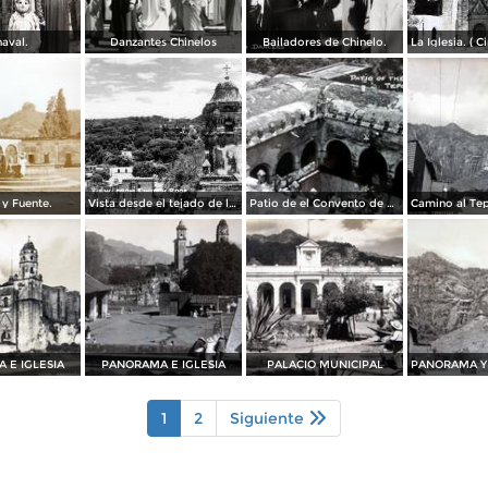
aval.
Danzantes Chinelos
Bailadores de Chinelo.
 y Fuente.
Vista desde el tejado de la iglesia
Patio de el Convento de La Iglesia Dominicana
 E IGLESIA
PANORAMA E IGLESIA
PALACIO MUNICIPAL
1
2
Siguiente