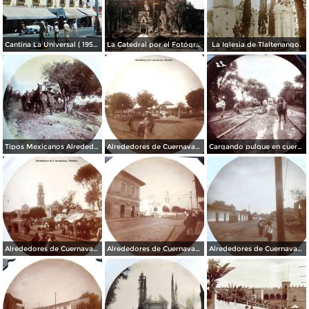
Cantina La Universal ( 1950 ).
La Catedral por el Fotógrafo Hugo Brehme.
La Iglesia de Tlaltenango.
Tipos Mexicanos Alrededores de Cuernavaca Morelos..
Alrededores de Cuernavaca Morelos.
Cargando pulque en cueros de puerco Alrededores de Cuernavaca Morelos.
Alrededores de Cuernavaca Morelos.
Alrededores de Cuernavaca Morelos.
Alrededores de Cuernavaca Morelos.