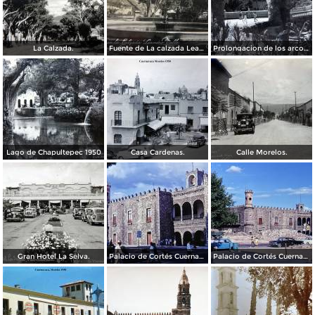
La Calzada.
Fuente de La calzada Leandro Valle.
Prolongacion de los arcos de Guadalupe.
Lago de Chapultepec 1950
Casa Cardenas.
Calle Morelos.
Gran Hotel La Selva.
Palacio de Cortés Cuernavaca Morelos 1967
Palacio de Cortés Cuernavaca Morelos 1967