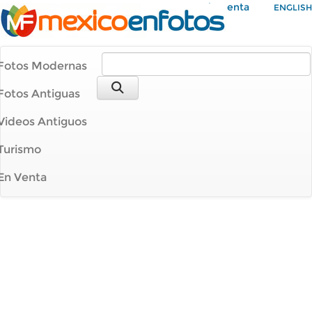
Mi Cuenta
ENGLISH
Fotos Modernas
Fotos Antiguas
Videos Antiguos
Turismo
En Venta