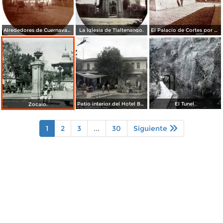
Alrededores de Cuernavaca Morelos.
La Iglesia de Tlaltenango.
El Palacio de Cortes por el Fotógrafo Windfield Scott.
Patio interior del Hotel Banos y Lido,
El Tunel.
Zocalo.
1
2
3
...
30
Siguiente