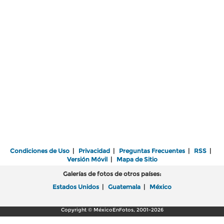
Condiciones de Uso
|
Privacidad
|
Preguntas Frecuentes
|
RSS
|
Versión Móvil
|
Mapa de Sitio
Galerías de fotos de otros países:
Estados Unidos
|
Guatemala
|
México
Copyright © MéxicoEnFotos, 2001-2026