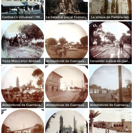
Cantina La Universal ( 1950 ).
La Catedral por el Fotógrafo Hugo Brehme.
La Iglesia de Tlaltenango.
Tipos Mexicanos Alrededores de Cuernavaca Morelos..
Alrededores de Cuernavaca Morelos.
Cargando pulque en cueros de puerco Alrededores de Cuernavaca Morelos.
Alrededores de Cuernavaca Morelos.
Alrededores de Cuernavaca Morelos.
Alrededores de Cuernavaca Morelos.