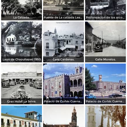
La Calzada.
Fuente de La calzada Leandro Valle.
Prolongacion de los arcos de Guadalupe.
Lago de Chapultepec 1950
Casa Cardenas.
Calle Morelos.
Gran Hotel La Selva.
Palacio de Cortés Cuernavaca Morelos 1967
Palacio de Cortés Cuernavaca Morelos 1967