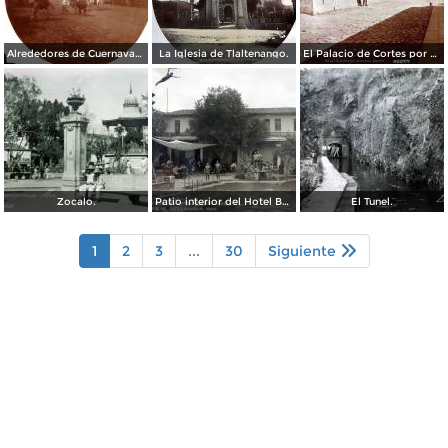
Alrededores de Cuernavaca Morelos.
La Iglesia de Tlaltenango.
El Palacio de Cortes por el Fotógrafo Windfield Scott.
Zocalo.
Patio interior del Hotel Banos y Lido,
El Tunel.
1
2
3
...
30
Siguiente