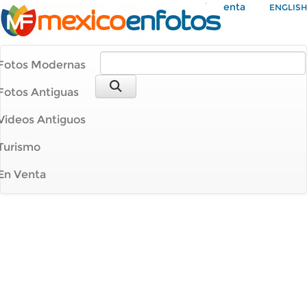
Mi Cuenta
ENGLISH
Fotos Modernas
Fotos Antiguas
Videos Antiguos
Turismo
En Venta