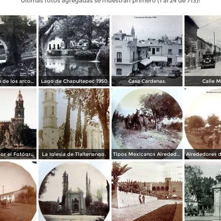
Últimas fotos agregadas se muestran primero (1 al 24 de 713):
Prolongacion de los arcos de Guadalupe.
Lago de Chapultepec 1950
Casa Cardenas.
Calle M
La Catedral por el Fotógrafo Hugo Brehme.
La Iglesia de Tlaltenango.
Tipos Mexicanos Alrededores de Cuernavaca Morelos..