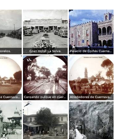
orelos.
Gran Hotel La Selva.
Palacio de Cortés Cuernavaca Morelos 1967
Alrededores de Cuernavaca Morelos.
Cargando pulque en cueros de puerco Alrededores de Cuernavaca Morelos.
Alrededores de Cuernavaca Morelos.