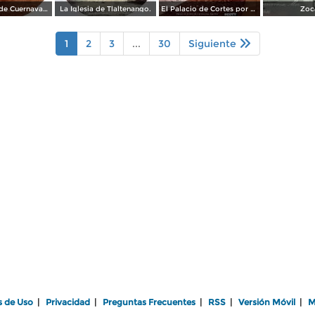
Alrededores de Cuernavaca Morelos.
La Iglesia de Tlaltenango.
El Palacio de Cortes por el Fotógrafo Windfield Scott.
Zoc
1
2
3
...
30
Siguiente
s de Uso
|
Privacidad
|
Preguntas Frecuentes
|
RSS
|
Versión Móvil
|
M