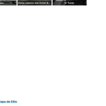
alo.
Patio interior del Hotel Banos y Lido,
El Tunel.
apa de Sitio