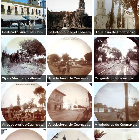
Cantina La Universal ( 1950 ).
La Catedral por el Fotógrafo Hugo Brehme.
La Iglesia de Tlaltenango.
Tipos Mexicanos Alrededores de Cuernavaca Morelos..
Alrededores de Cuernavaca Morelos.
Cargando pulque en cueros de puerco Alrededores de Cuernavaca Morelos.
Alrededores de Cuernavaca Morelos.
Alrededores de Cuernavaca Morelos.
Alrededores de Cuernavaca Morelos.