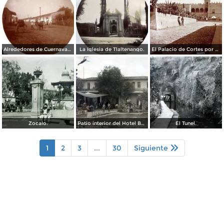
Alrededores de Cuernavaca Morelos.
La Iglesia de Tlaltenango.
El Palacio de Cortes por el Fotógrafo Windfield Scott.
Zocalo.
Patio interior del Hotel Banos y Lido,
El Tunel.
1
2
3
...
30
Siguiente