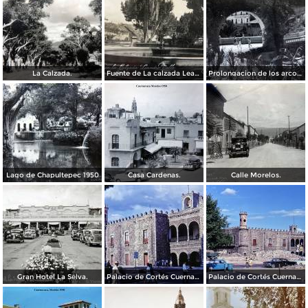
La Calzada.
Fuente de La calzada Leandro Valle.
Prolongacion de los arcos de Guadalupe.
Lago de Chapultepec 1950
Casa Cardenas.
Calle Morelos.
Gran Hotel La Selva.
Palacio de Cortés Cuernavaca Morelos 1967
Palacio de Cortés Cuernavaca Morelos 1967