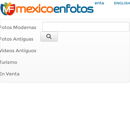
Mi Cuenta
ENGLISH
Fotos Modernas
Fotos Antiguas
Videos Antiguos
Turismo
En Venta