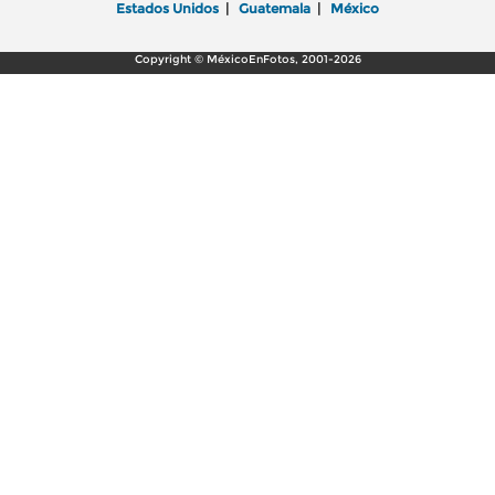
Estados Unidos
|
Guatemala
|
México
Copyright © MéxicoEnFotos, 2001-2026