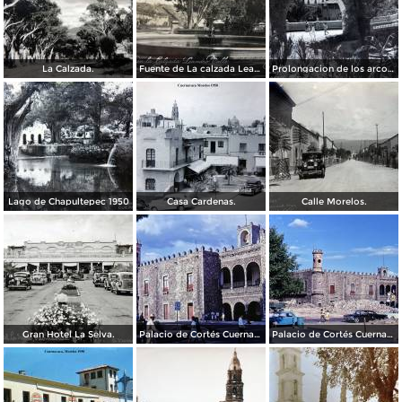
La Calzada.
Fuente de La calzada Leandro Valle.
Prolongacion de los arcos de Guadalupe.
Lago de Chapultepec 1950
Casa Cardenas.
Calle Morelos.
Gran Hotel La Selva.
Palacio de Cortés Cuernavaca Morelos 1967
Palacio de Cortés Cuernavaca Morelos 1967