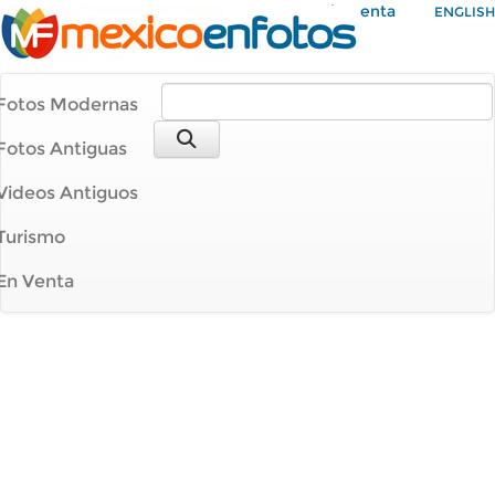
Mi Cuenta
ENGLISH
Fotos Modernas
Fotos Antiguas
Videos Antiguos
Turismo
En Venta