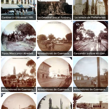
Cantina La Universal ( 1950 ).
La Catedral por el Fotógrafo Hugo Brehme.
La Iglesia de Tlaltenango.
Tipos Mexicanos Alrededores de Cuernavaca Morelos..
Alrededores de Cuernavaca Morelos.
Cargando pulque en cueros de puerco Alrededores de Cuernavaca Morelos.
Alrededores de Cuernavaca Morelos.
Alrededores de Cuernavaca Morelos.
Alrededores de Cuernavaca Morelos.