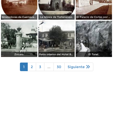
Alrededores de Cuernavaca Morelos.
La Iglesia de Tlaltenango.
El Palacio de Cortes por el Fotógrafo Windfield Scott.
Zocalo.
Patio interior del Hotel Banos y Lido,
El Tunel.
1
2
3
...
30
Siguiente