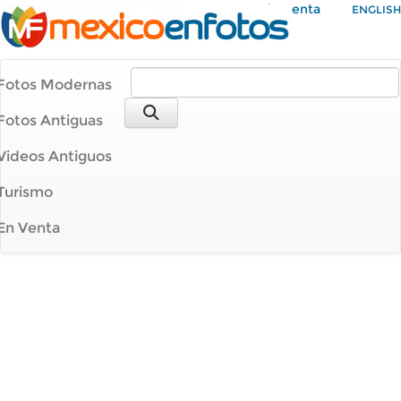
Mi Cuenta
ENGLISH
Fotos Modernas
Fotos Antiguas
Videos Antiguos
Turismo
En Venta