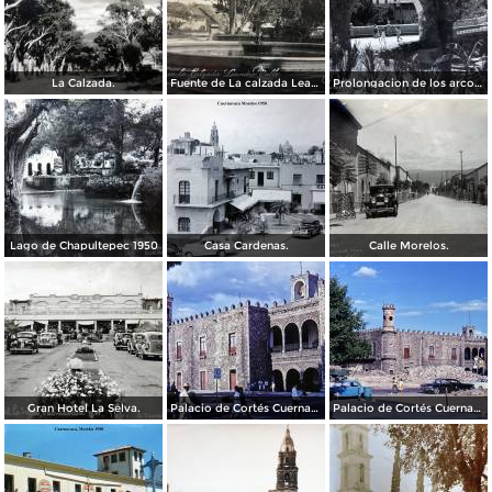
La Calzada.
Fuente de La calzada Leandro Valle.
Prolongacion de los arcos de Guadalupe.
Lago de Chapultepec 1950
Casa Cardenas.
Calle Morelos.
Gran Hotel La Selva.
Palacio de Cortés Cuernavaca Morelos 1967
Palacio de Cortés Cuernavaca Morelos 1967