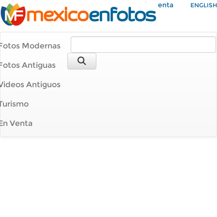
Mi Cuenta
ENGLISH
Fotos Modernas
Fotos Antiguas
Videos Antiguos
Turismo
En Venta