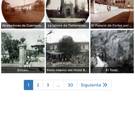
Alrededores de Cuernavaca Morelos.
La Iglesia de Tlaltenango.
El Palacio de Cortes por el Fotógrafo Windfield Scott.
Zocalo.
Patio interior del Hotel Banos y Lido,
El Tunel.
1
2
3
...
30
Siguiente