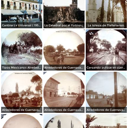
Cantina La Universal ( 1950 ).
La Catedral por el Fotógrafo Hugo Brehme.
La Iglesia de Tlaltenango.
Tipos Mexicanos Alrededores de Cuernavaca Morelos..
Alrededores de Cuernavaca Morelos.
Cargando pulque en cueros de puerco Alrededores de Cuernavaca Morelos.
Alrededores de Cuernavaca Morelos.
Alrededores de Cuernavaca Morelos.
Alrededores de Cuernavaca Morelos.