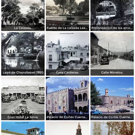
La Calzada.
Fuente de La calzada Leandro Valle.
Prolongacion de los arcos de Guadalupe.
Lago de Chapultepec 1950
Casa Cardenas.
Calle Morelos.
Gran Hotel La Selva.
Palacio de Cortés Cuernavaca Morelos 1967
Palacio de Cortés Cuernavaca Morelos 1967