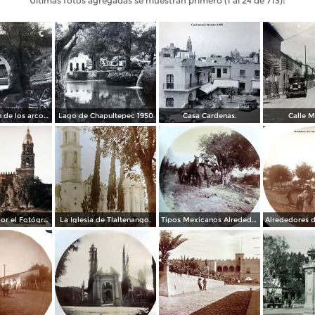
Últimas fotos agregadas se muestran primero (1 al 24 de 713):
Prolongacion de los arcos de Guadalupe.
Lago de Chapultepec 1950
Casa Cardenas.
Calle M
La Catedral por el Fotógrafo Hugo Brehme.
La Iglesia de Tlaltenango.
Tipos Mexicanos Alrededores de Cuernavaca Morelos..