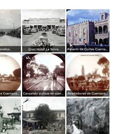
orelos.
Gran Hotel La Selva.
Palacio de Cortés Cuernavaca Morelos 1967
Alrededores de Cuernavaca Morelos.
Cargando pulque en cueros de puerco Alrededores de Cuernavaca Morelos.
Alrededores de Cuernavaca Morelos.