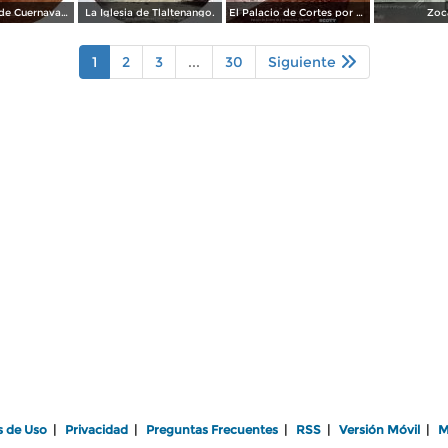
Alrededores de Cuernavaca Morelos.
La Iglesia de Tlaltenango.
El Palacio de Cortes por el Fotógrafo Windfield Scott.
Zoc
1
2
3
...
30
Siguiente
s de Uso
|
Privacidad
|
Preguntas Frecuentes
|
RSS
|
Versión Móvil
|
M