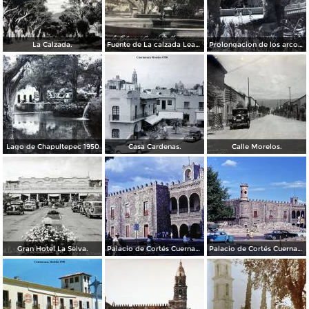
La Calzada.
Fuente de La calzada Leandro Valle.
Prolongacion de los arcos de Guadalupe.
Lago de Chapultepec 1950
Casa Cardenas.
Calle Morelos.
Gran Hotel La Selva.
Palacio de Cortés Cuernavaca Morelos 1967
Palacio de Cortés Cuernavaca Morelos 1967