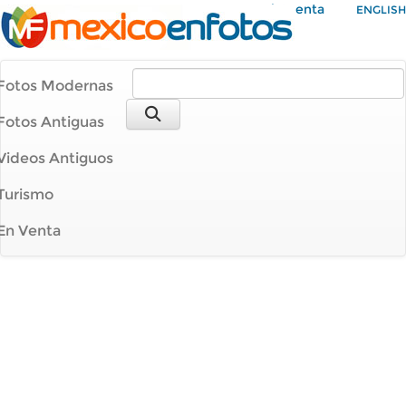
Mi Cuenta
ENGLISH
Fotos Modernas
Fotos Antiguas
Videos Antiguos
Turismo
En Venta