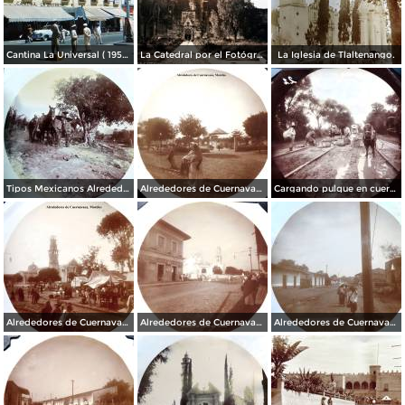
Cantina La Universal ( 1950 ).
La Catedral por el Fotógrafo Hugo Brehme.
La Iglesia de Tlaltenango.
Tipos Mexicanos Alrededores de Cuernavaca Morelos..
Alrededores de Cuernavaca Morelos.
Cargando pulque en cueros de puerco Alrededores de Cuernavaca Morelos.
Alrededores de Cuernavaca Morelos.
Alrededores de Cuernavaca Morelos.
Alrededores de Cuernavaca Morelos.