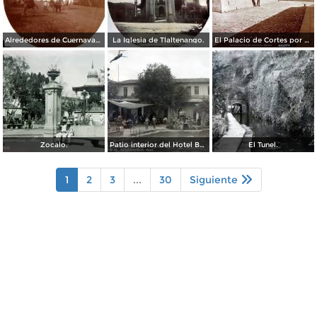
Alrededores de Cuernavaca Morelos.
La Iglesia de Tlaltenango.
El Palacio de Cortes por el Fotógrafo Windfield Scott.
Zocalo.
Patio interior del Hotel Banos y Lido,
El Tunel.
1
2
3
...
30
Siguiente