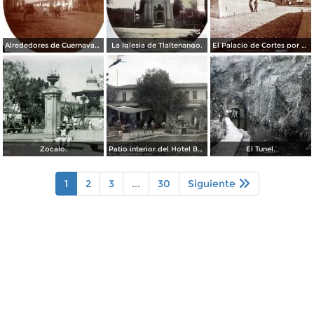
Alrededores de Cuernavaca Morelos.
La Iglesia de Tlaltenango.
El Palacio de Cortes por el Fotógrafo Windfield Scott.
Zocalo.
Patio interior del Hotel Banos y Lido,
El Tunel.
1
2
3
...
30
Siguiente