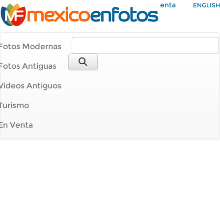
Mi Cuenta
ENGLISH
Fotos Modernas
Fotos Antiguas
Videos Antiguos
Turismo
En Venta