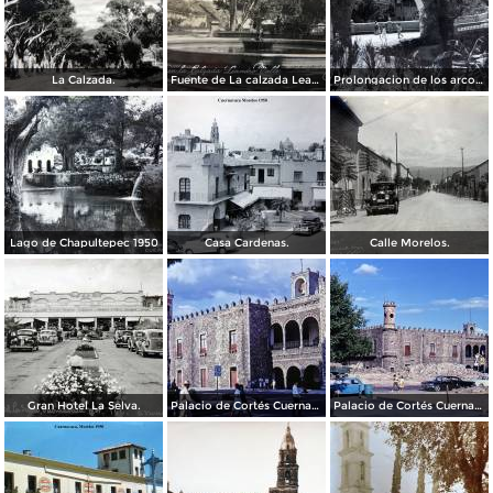
La Calzada.
Fuente de La calzada Leandro Valle.
Prolongacion de los arcos de Guadalupe.
Lago de Chapultepec 1950
Casa Cardenas.
Calle Morelos.
Gran Hotel La Selva.
Palacio de Cortés Cuernavaca Morelos 1967
Palacio de Cortés Cuernavaca Morelos 1967