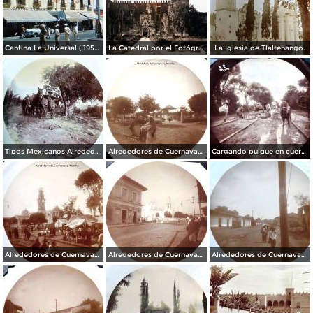
Cantina La Universal ( 1950 ).
La Catedral por el Fotógrafo Hugo Brehme.
La Iglesia de Tlaltenango.
Tipos Mexicanos Alrededores de Cuernavaca Morelos..
Alrededores de Cuernavaca Morelos.
Cargando pulque en cueros de puerco Alrededores de Cuernavaca Morelos.
Alrededores de Cuernavaca Morelos.
Alrededores de Cuernavaca Morelos.
Alrededores de Cuernavaca Morelos.