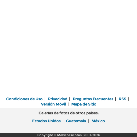
Condiciones de Uso
|
Privacidad
|
Preguntas Frecuentes
|
RSS
|
Versión Móvil
|
Mapa de Sitio
Galerías de fotos de otros países:
Estados Unidos
|
Guatemala
|
México
Copyright © MéxicoEnFotos, 2001-2026