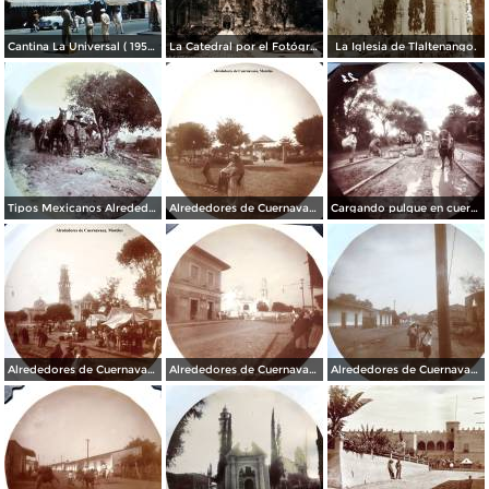
Cantina La Universal ( 1950 ).
La Catedral por el Fotógrafo Hugo Brehme.
La Iglesia de Tlaltenango.
Tipos Mexicanos Alrededores de Cuernavaca Morelos..
Alrededores de Cuernavaca Morelos.
Cargando pulque en cueros de puerco Alrededores de Cuernavaca Morelos.
Alrededores de Cuernavaca Morelos.
Alrededores de Cuernavaca Morelos.
Alrededores de Cuernavaca Morelos.