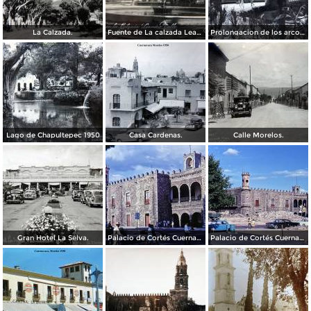
La Calzada.
Fuente de La calzada Leandro Valle.
Prolongacion de los arcos de Guadalupe.
Lago de Chapultepec 1950
Casa Cardenas.
Calle Morelos.
Gran Hotel La Selva.
Palacio de Cortés Cuernavaca Morelos 1967
Palacio de Cortés Cuernavaca Morelos 1967