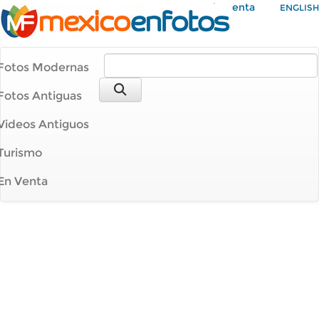
Mi Cuenta
ENGLISH
Fotos Modernas
Fotos Antiguas
Videos Antiguos
Turismo
En Venta