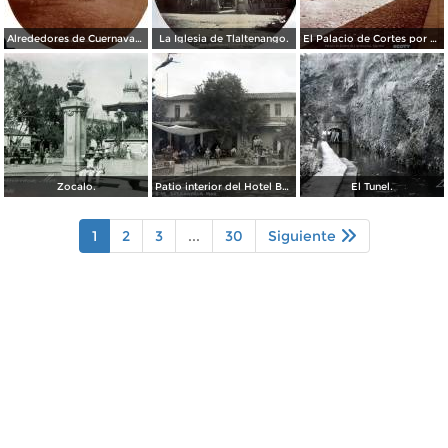
Alrededores de Cuernavaca Morelos.
La Iglesia de Tlaltenango.
El Palacio de Cortes por el Fotógrafo Windfield Scott.
Zocalo.
Patio interior del Hotel Banos y Lido,
El Tunel.
1
2
3
...
30
Siguiente