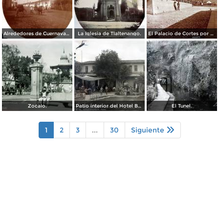
Alrededores de Cuernavaca Morelos.
La Iglesia de Tlaltenango.
El Palacio de Cortes por el Fotógrafo Windfield Scott.
Zocalo.
Patio interior del Hotel Banos y Lido,
El Tunel.
1
2
3
...
30
Siguiente