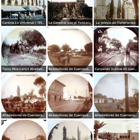
Cantina La Universal ( 1950 ).
La Catedral por el Fotógrafo Hugo Brehme.
La Iglesia de Tlaltenango.
Tipos Mexicanos Alrededores de Cuernavaca Morelos..
Alrededores de Cuernavaca Morelos.
Cargando pulque en cueros de puerco Alrededores de Cuernavaca Morelos.
Alrededores de Cuernavaca Morelos.
Alrededores de Cuernavaca Morelos.
Alrededores de Cuernavaca Morelos.