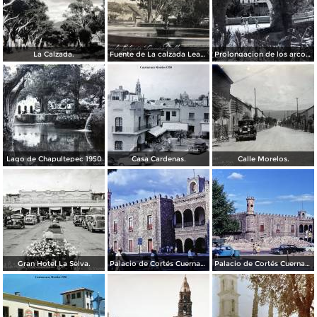
La Calzada.
Fuente de La calzada Leandro Valle.
Prolongacion de los arcos de Guadalupe.
Lago de Chapultepec 1950
Casa Cardenas.
Calle Morelos.
Gran Hotel La Selva.
Palacio de Cortés Cuernavaca Morelos 1967
Palacio de Cortés Cuernavaca Morelos 1967