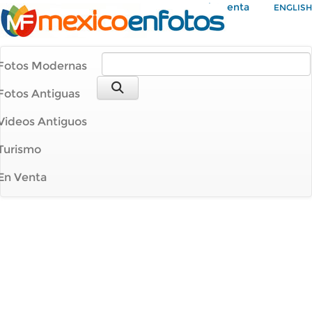
Mi Cuenta
ENGLISH
Fotos Modernas
Fotos Antiguas
Videos Antiguos
Turismo
En Venta