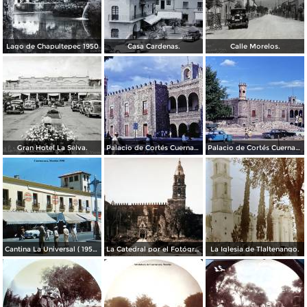
Lago de Chapultepec 1950
Casa Cardenas.
Calle Morelos.
Gran Hotel La Selva.
Palacio de Cortés Cuernavaca Morelos 1967
Palacio de Cortés Cuernavaca Morelos 1967
Cantina La Universal ( 1950 ).
La Catedral por el Fotógrafo Hugo Brehme.
La Iglesia de Tlaltenango.