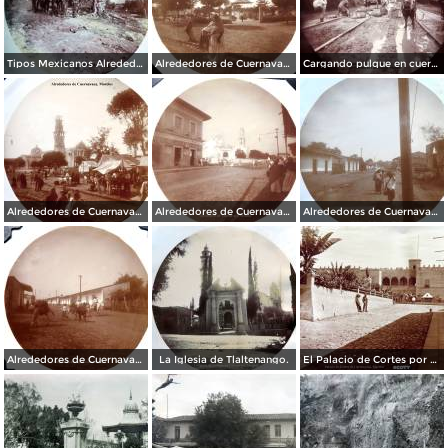
Tipos Mexicanos Alrededores de Cuernavaca Morelos..
Alrededores de Cuernavaca Morelos.
Cargando pulque en cueros de puerco Alrededores de Cuernavaca Morelos.
Alrededores de Cuernavaca Morelos.
Alrededores de Cuernavaca Morelos.
Alrededores de Cuernavaca Morelos.
Alrededores de Cuernavaca Morelos.
La Iglesia de Tlaltenango.
El Palacio de Cortes por el Fotógrafo Windfield Scott.