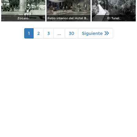
Zocalo.
Patio interior del Hotel Banos y Lido,
El Tunel.
1
2
3
...
30
Siguiente