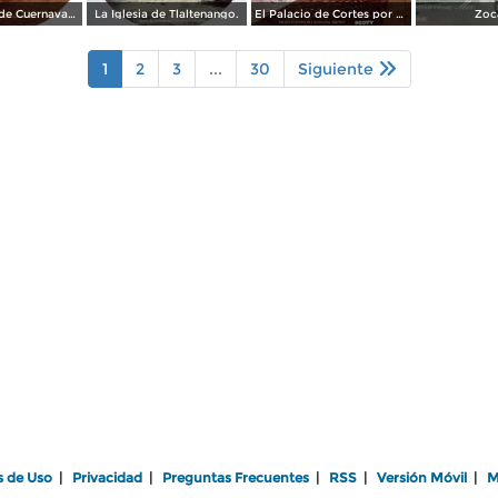
Alrededores de Cuernavaca Morelos.
La Iglesia de Tlaltenango.
El Palacio de Cortes por el Fotógrafo Windfield Scott.
Zoc
1
2
3
...
30
Siguiente
s de Uso
|
Privacidad
|
Preguntas Frecuentes
|
RSS
|
Versión Móvil
|
M