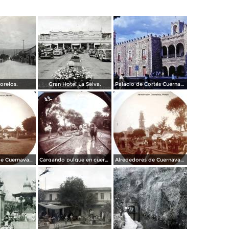
orelos.
Gran Hotel La Selva.
Palacio de Cortés Cuernavaca Morelos 1967
Alrededores de Cuernavaca Morelos.
Cargando pulque en cueros de puerco Alrededores de Cuernavaca Morelos.
Alrededores de Cuernavaca Morelos.