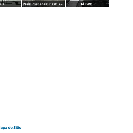
alo.
Patio interior del Hotel Banos y Lido,
El Tunel.
apa de Sitio