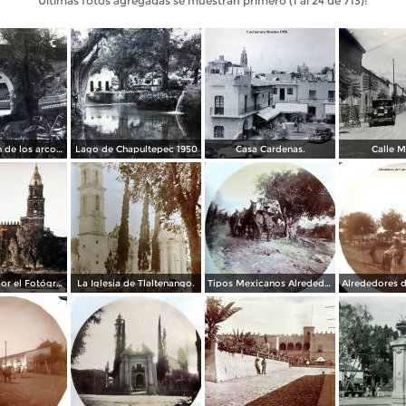
Últimas fotos agregadas se muestran primero (1 al 24 de 713):
Prolongacion de los arcos de Guadalupe.
Lago de Chapultepec 1950
Casa Cardenas.
Calle M
La Catedral por el Fotógrafo Hugo Brehme.
La Iglesia de Tlaltenango.
Tipos Mexicanos Alrededores de Cuernavaca Morelos..