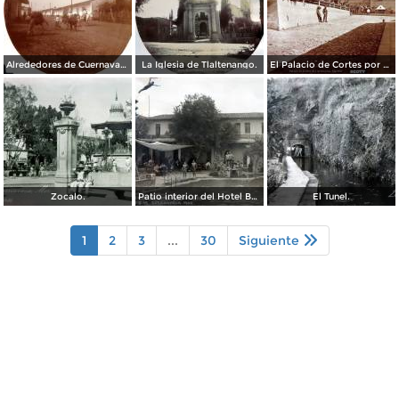
Alrededores de Cuernavaca Morelos.
La Iglesia de Tlaltenango.
El Palacio de Cortes por el Fotógrafo Windfield Scott.
Zocalo.
Patio interior del Hotel Banos y Lido,
El Tunel.
1
2
3
...
30
Siguiente