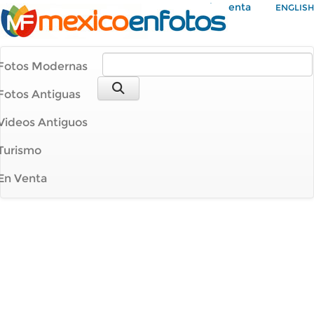
Mi Cuenta
ENGLISH
Fotos Modernas
Fotos Antiguas
Videos Antiguos
Turismo
En Venta