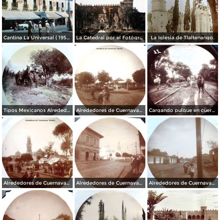
Cantina La Universal ( 1950 ).
La Catedral por el Fotógrafo Hugo Brehme.
La Iglesia de Tlaltenango.
Tipos Mexicanos Alrededores de Cuernavaca Morelos..
Alrededores de Cuernavaca Morelos.
Cargando pulque en cueros de puerco Alrededores de Cuernavaca Morelos.
Alrededores de Cuernavaca Morelos.
Alrededores de Cuernavaca Morelos.
Alrededores de Cuernavaca Morelos.