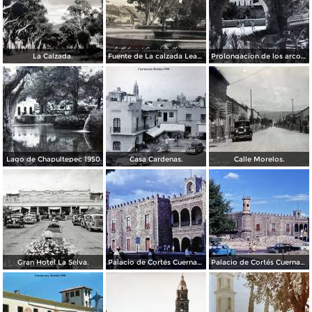
La Calzada.
Fuente de La calzada Leandro Valle.
Prolongacion de los arcos de Guadalupe.
Lago de Chapultepec 1950
Casa Cardenas.
Calle Morelos.
Gran Hotel La Selva.
Palacio de Cortés Cuernavaca Morelos 1967
Palacio de Cortés Cuernavaca Morelos 1967