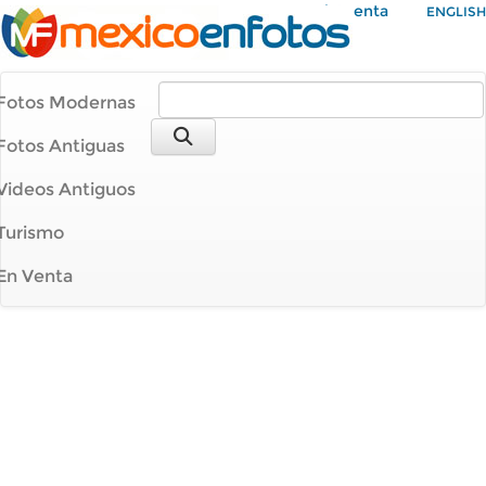
Mi Cuenta
ENGLISH
Fotos Modernas
Fotos Antiguas
Videos Antiguos
Turismo
En Venta