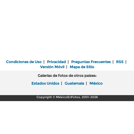
Condiciones de Uso
|
Privacidad
|
Preguntas Frecuentes
|
RSS
|
Versión Móvil
|
Mapa de Sitio
Galerías de fotos de otros países:
Estados Unidos
|
Guatemala
|
México
Copyright © MéxicoEnFotos, 2001-2026