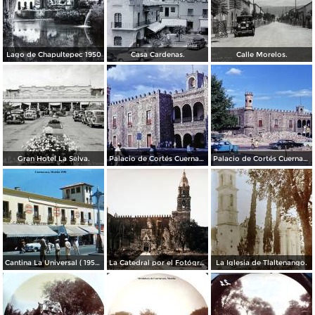
Lago de Chapultepec 1950
Casa Cardenas.
Calle Morelos.
Gran Hotel La Selva.
Palacio de Cortés Cuernavaca Morelos 1967
Palacio de Cortés Cuernavaca Morelos 1967
Cantina La Universal ( 1950 ).
La Catedral por el Fotógrafo Hugo Brehme.
La Iglesia de Tlaltenango.