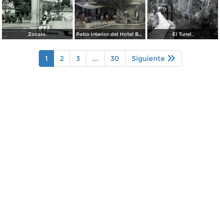
Zocalo.
Patio interior del Hotel Banos y Lido,
El Tunel.
1
2
3
...
30
Siguiente