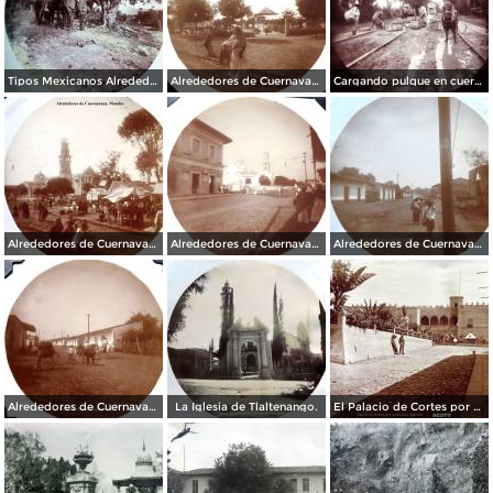
Tipos Mexicanos Alrededores de Cuernavaca Morelos..
Alrededores de Cuernavaca Morelos.
Cargando pulque en cueros de puerco Alrededores de Cuernavaca Morelos.
Alrededores de Cuernavaca Morelos.
Alrededores de Cuernavaca Morelos.
Alrededores de Cuernavaca Morelos.
Alrededores de Cuernavaca Morelos.
La Iglesia de Tlaltenango.
El Palacio de Cortes por el Fotógrafo Windfield Scott.