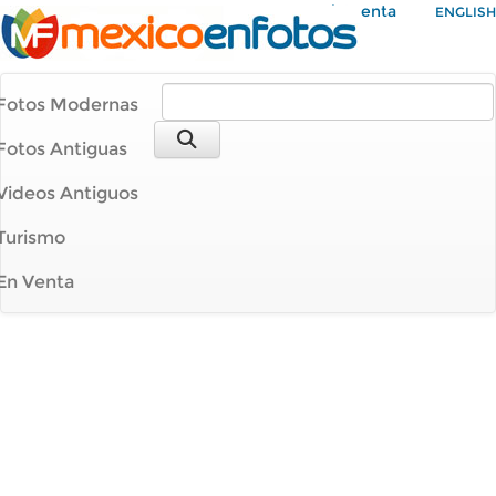
Mi Cuenta
ENGLISH
Fotos Modernas
Fotos Antiguas
Videos Antiguos
Turismo
En Venta