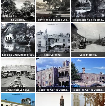
La Calzada.
Fuente de La calzada Leandro Valle.
Prolongacion de los arcos de Guadalupe.
Lago de Chapultepec 1950
Casa Cardenas.
Calle Morelos.
Gran Hotel La Selva.
Palacio de Cortés Cuernavaca Morelos 1967
Palacio de Cortés Cuernavaca Morelos 1967