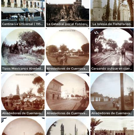
Cantina La Universal ( 1950 ).
La Catedral por el Fotógrafo Hugo Brehme.
La Iglesia de Tlaltenango.
Tipos Mexicanos Alrededores de Cuernavaca Morelos..
Alrededores de Cuernavaca Morelos.
Cargando pulque en cueros de puerco Alrededores de Cuernavaca Morelos.
Alrededores de Cuernavaca Morelos.
Alrededores de Cuernavaca Morelos.
Alrededores de Cuernavaca Morelos.