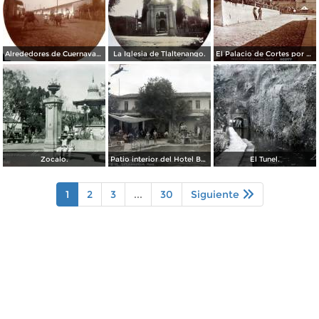
Alrededores de Cuernavaca Morelos.
La Iglesia de Tlaltenango.
El Palacio de Cortes por el Fotógrafo Windfield Scott.
Zocalo.
Patio interior del Hotel Banos y Lido,
El Tunel.
1
2
3
...
30
Siguiente