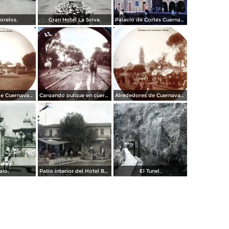
orelos.
Gran Hotel La Selva.
Palacio de Cortés Cuernavaca Morelos 1967
Alrededores de Cuernavaca Morelos.
Cargando pulque en cueros de puerco Alrededores de Cuernavaca Morelos.
Alrededores de Cuernavaca Morelos.
alo.
Patio interior del Hotel Banos y Lido,
El Tunel.