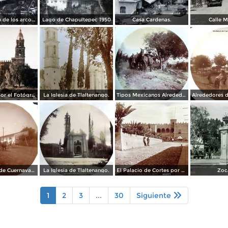
Prolongacion de los arcos de Guadalupe.
Lago de Chapultepec 1950
Casa Cardenas.
Calle M
La Catedral por el Fotógrafo Hugo Brehme.
La Iglesia de Tlaltenango.
Tipos Mexicanos Alrededores de Cuernavaca Morelos..
Alrededores de Cuernavaca Morelos.
La Iglesia de Tlaltenango.
El Palacio de Cortes por el Fotógrafo Windfield Scott.
Zoc
1
2
3
...
30
Siguiente