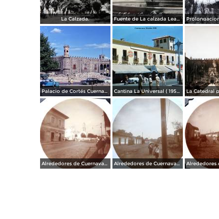
La Calzada.
Fuente de La calzada Leandro Valle.
Palacio de Cortés Cuernavaca Morelos 1967
Cantina La Universal ( 1950 ).
Alrededores de Cuernavaca Morelos.
Alrededores de Cuernavaca Morelos.