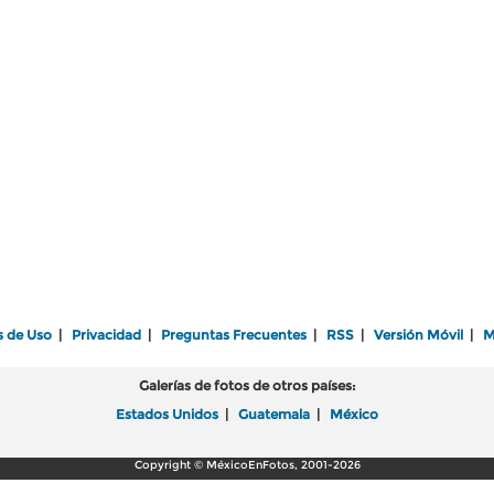
s de Uso
|
Privacidad
|
Preguntas Frecuentes
|
RSS
|
Versión Móvil
|
M
Galerías de fotos de otros países:
Estados Unidos
|
Guatemala
|
México
Copyright © MéxicoEnFotos, 2001-2026