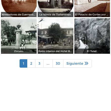
Alrededores de Cuernavaca Morelos.
La Iglesia de Tlaltenango.
El Palacio de Cortes por el Fotógrafo Windfield Scott.
Zocalo.
Patio interior del Hotel Banos y Lido,
El Tunel.
1
2
3
...
30
Siguiente