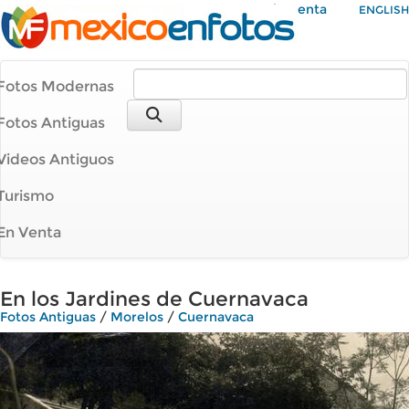
Mi Cuenta
ENGLISH
Fotos Modernas
Fotos Antiguas
Videos Antiguos
Turismo
En Venta
En los Jardines de Cuernavaca
Fotos Antiguas
/
Morelos
/
Cuernavaca