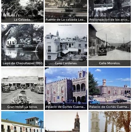
La Calzada.
Fuente de La calzada Leandro Valle.
Prolongacion de los arcos de Guadalupe.
Lago de Chapultepec 1950
Casa Cardenas.
Calle Morelos.
Gran Hotel La Selva.
Palacio de Cortés Cuernavaca Morelos 1967
Palacio de Cortés Cuernavaca Morelos 1967