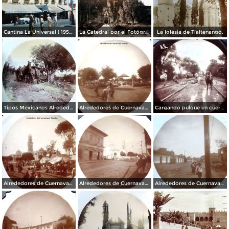
Cantina La Universal ( 1950 ).
La Catedral por el Fotógrafo Hugo Brehme.
La Iglesia de Tlaltenango.
Tipos Mexicanos Alrededores de Cuernavaca Morelos..
Alrededores de Cuernavaca Morelos.
Cargando pulque en cueros de puerco Alrededores de Cuernavaca Morelos.
Alrededores de Cuernavaca Morelos.
Alrededores de Cuernavaca Morelos.
Alrededores de Cuernavaca Morelos.