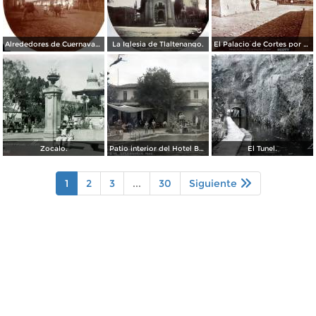
Alrededores de Cuernavaca Morelos.
La Iglesia de Tlaltenango.
El Palacio de Cortes por el Fotógrafo Windfield Scott.
Zocalo.
Patio interior del Hotel Banos y Lido,
El Tunel.
1
2
3
...
30
Siguiente