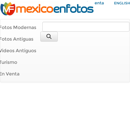
Mi Cuenta
ENGLISH
Fotos Modernas
Fotos Antiguas
Videos Antiguos
Turismo
En Venta