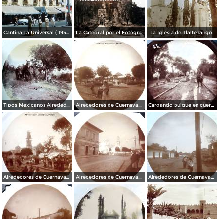
Cantina La Universal ( 1950 ).
La Catedral por el Fotógrafo Hugo Brehme.
La Iglesia de Tlaltenango.
Tipos Mexicanos Alrededores de Cuernavaca Morelos..
Alrededores de Cuernavaca Morelos.
Cargando pulque en cueros de puerco Alrededores de Cuernavaca Morelos.
Alrededores de Cuernavaca Morelos.
Alrededores de Cuernavaca Morelos.
Alrededores de Cuernavaca Morelos.