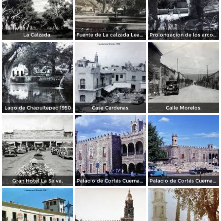
La Calzada.
Fuente de La calzada Leandro Valle.
Prolongacion de los arcos de Guadalupe.
Lago de Chapultepec 1950
Casa Cardenas.
Calle Morelos.
Gran Hotel La Selva.
Palacio de Cortés Cuernavaca Morelos 1967
Palacio de Cortés Cuernavaca Morelos 1967