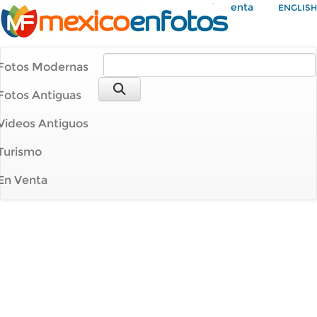
Mi Cuenta
ENGLISH
Fotos Modernas
Fotos Antiguas
Videos Antiguos
Turismo
En Venta