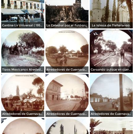
Cantina La Universal ( 1950 ).
La Catedral por el Fotógrafo Hugo Brehme.
La Iglesia de Tlaltenango.
Tipos Mexicanos Alrededores de Cuernavaca Morelos..
Alrededores de Cuernavaca Morelos.
Cargando pulque en cueros de puerco Alrededores de Cuernavaca Morelos.
Alrededores de Cuernavaca Morelos.
Alrededores de Cuernavaca Morelos.
Alrededores de Cuernavaca Morelos.