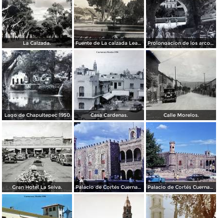
La Calzada.
Fuente de La calzada Leandro Valle.
Prolongacion de los arcos de Guadalupe.
Lago de Chapultepec 1950
Casa Cardenas.
Calle Morelos.
Gran Hotel La Selva.
Palacio de Cortés Cuernavaca Morelos 1967
Palacio de Cortés Cuernavaca Morelos 1967