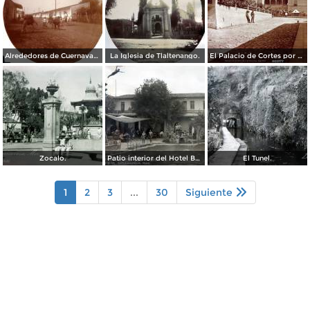
Alrededores de Cuernavaca Morelos.
La Iglesia de Tlaltenango.
El Palacio de Cortes por el Fotógrafo Windfield Scott.
Zocalo.
Patio interior del Hotel Banos y Lido,
El Tunel.
1
2
3
...
30
Siguiente