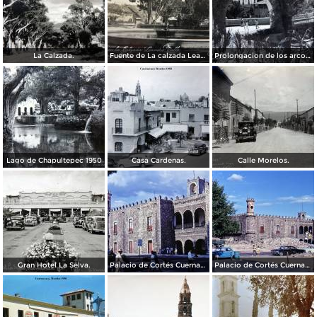
La Calzada.
Fuente de La calzada Leandro Valle.
Prolongacion de los arcos de Guadalupe.
Lago de Chapultepec 1950
Casa Cardenas.
Calle Morelos.
Gran Hotel La Selva.
Palacio de Cortés Cuernavaca Morelos 1967
Palacio de Cortés Cuernavaca Morelos 1967