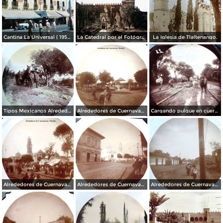
Cantina La Universal ( 1950 ).
La Catedral por el Fotógrafo Hugo Brehme.
La Iglesia de Tlaltenango.
Tipos Mexicanos Alrededores de Cuernavaca Morelos..
Alrededores de Cuernavaca Morelos.
Cargando pulque en cueros de puerco Alrededores de Cuernavaca Morelos.
Alrededores de Cuernavaca Morelos.
Alrededores de Cuernavaca Morelos.
Alrededores de Cuernavaca Morelos.