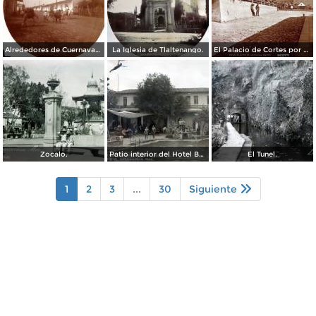
Alrededores de Cuernavaca Morelos.
La Iglesia de Tlaltenango.
El Palacio de Cortes por el Fotógrafo Windfield Scott.
Zocalo.
Patio interior del Hotel Banos y Lido,
El Tunel.
1
2
3
...
30
Siguiente