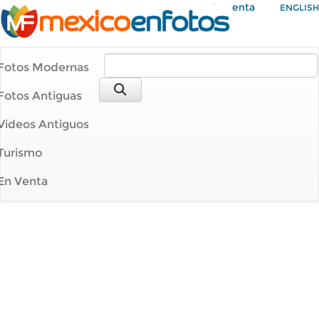
Mi Cuenta
ENGLISH
Fotos Modernas
Fotos Antiguas
Videos Antiguos
Turismo
En Venta