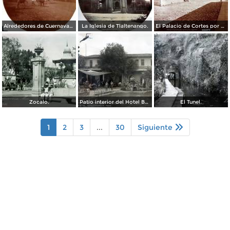
Alrededores de Cuernavaca Morelos.
La Iglesia de Tlaltenango.
El Palacio de Cortes por el Fotógrafo Windfield Scott.
Zocalo.
Patio interior del Hotel Banos y Lido,
El Tunel.
1
2
3
...
30
Siguiente