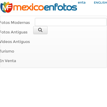
Mi Cuenta
ENGLISH
Fotos Modernas
Fotos Antiguas
Videos Antiguos
Turismo
En Venta