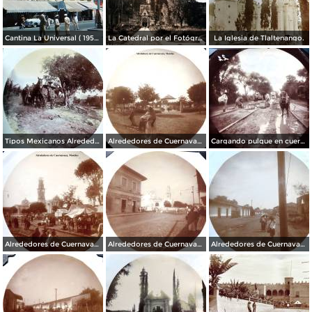
Cantina La Universal ( 1950 ).
La Catedral por el Fotógrafo Hugo Brehme.
La Iglesia de Tlaltenango.
Tipos Mexicanos Alrededores de Cuernavaca Morelos..
Alrededores de Cuernavaca Morelos.
Cargando pulque en cueros de puerco Alrededores de Cuernavaca Morelos.
Alrededores de Cuernavaca Morelos.
Alrededores de Cuernavaca Morelos.
Alrededores de Cuernavaca Morelos.