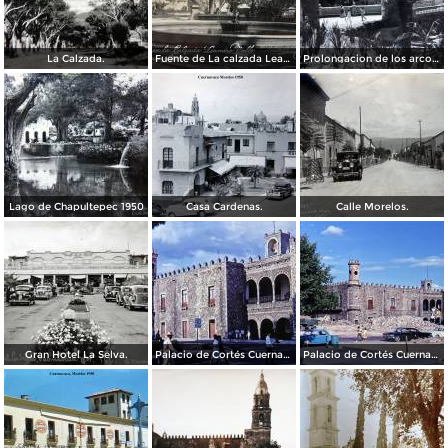
La Calzada.
Fuente de La calzada Leandro Valle.
Prolongacion de los arcos de Guadalupe.
Lago de Chapultepec 1950
Casa Cardenas.
Calle Morelos.
Gran Hotel La Selva.
Palacio de Cortés Cuernavaca Morelos 1967
Palacio de Cortés Cuernavaca Morelos 1967