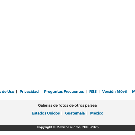
s de Uso
|
Privacidad
|
Preguntas Frecuentes
|
RSS
|
Versión Móvil
|
M
Galerías de fotos de otros países:
Estados Unidos
|
Guatemala
|
México
Copyright © MéxicoEnFotos, 2001-2026