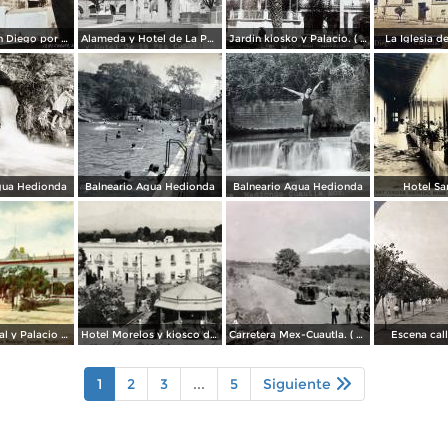
Iglesia de San Diego por el Fotógrafo Hugo Brehme.
Alameda y Hotel de La Paz.
Jardin kiosko y Palacio. ( Circulada el 1 de Julio de 1935 ).
La Iglesia d
gua Hedionda
Balneario Agua Hedionda
Balneario Agua Hedionda
Hotel Sa
Plaza Principal y Palacio Municipal
Hotel Morelos y kiosco de la plaza
Carretera Mex-Cuautla. ( Circulada el 14 de Octubre de 1938 ).
Escena call
1
2
3
...
5
Siguiente