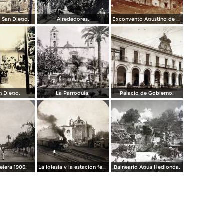
e San Diego.
Alrededores.
Exconvento Agustino de Jonatepec por el Fotógrafo Windfield Scott.
n Diego.
La Parroquia.
Palacio de Gobierno.
ejera 1906.
La Iglesia y la estacion ferroviaria 1906
Balneario Agua Hedionda.