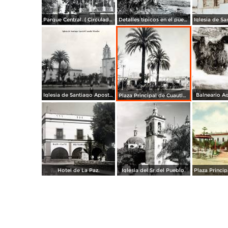
Parque Central. ( Circulada el 5 de Enero de 1953 ).
Detalles tipicos en el puente.
Iglesia de Santiago Apostol Cuautla Morelos.
Balneario A
Plaza Principal de Cuautla Morelos. ( Circulada el 2 de Noviembre de 1928 ).
Hotel de La Paz.
Iglesia del Sr del Pueblo.