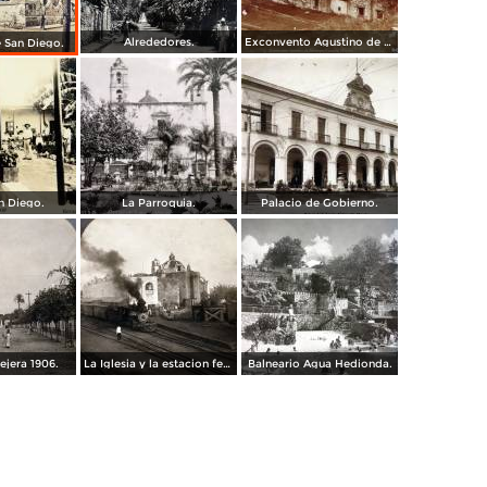
Alrededores.
Exconvento Agustino de Jonatepec por el Fotógrafo Windfield Scott.
e San Diego.
n Diego.
La Parroquia.
Palacio de Gobierno.
ejera 1906.
La Iglesia y la estacion ferroviaria 1906
Balneario Agua Hedionda.