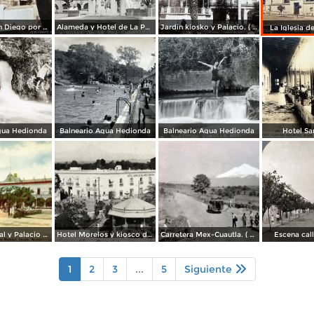
Iglesia de San Diego por el Fotógrafo Hugo Brehme.
Alameda y Hotel de La Paz.
Jardin kiosko y Palacio. ( Circulada el 1 de Julio de 1935 ).
La Iglesia d
gua Hedionda
Balneario Agua Hedionda
Balneario Agua Hedionda
Hotel Sa
Plaza Principal y Palacio Municipal
Hotel Morelos y kiosco de la plaza
Carretera Mex-Cuautla. ( Circulada el 14 de Octubre de 1938 ).
Escena call
1
2
3
...
5
Siguiente