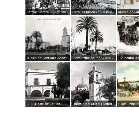
Parque Central. ( Circulada el 5 de Enero de 1953 ).
Detalles tipicos en el puente.
Iglesia de Santiago Apostol Cuautla Morelos.
Plaza Principal de Cuautla Morelos. ( Circulada el 2 de Noviembre de 1928 ).
Balneario A
Hotel de La Paz.
Iglesia del Sr del Pueblo.