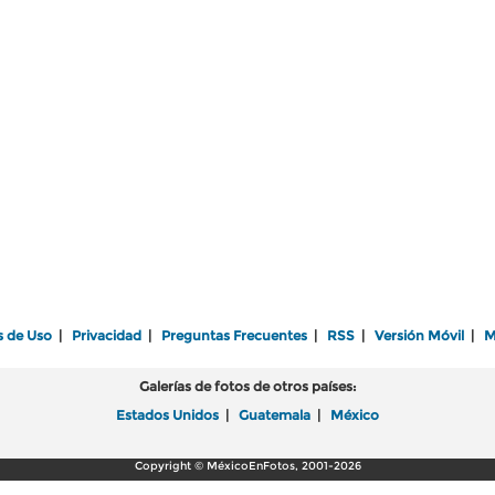
s de Uso
|
Privacidad
|
Preguntas Frecuentes
|
RSS
|
Versión Móvil
|
M
Galerías de fotos de otros países:
Estados Unidos
|
Guatemala
|
México
Copyright © MéxicoEnFotos, 2001-2026