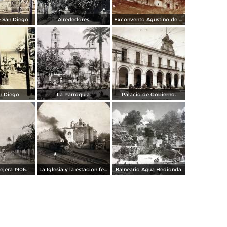
e San Diego.
Alrededores.
Exconvento Agustino de Jonatepec por el Fotógrafo Windfield Scott.
n Diego.
La Parroquia.
Palacio de Gobierno.
ejera 1906.
La Iglesia y la estacion ferroviaria 1906
Balneario Agua Hedionda.