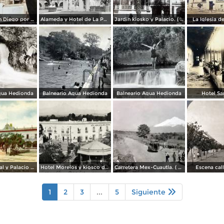
Iglesia de San Diego por el Fotógrafo Hugo Brehme.
Alameda y Hotel de La Paz.
Jardin kiosko y Palacio. ( Circulada el 1 de Julio de 1935 ).
La Iglesia d
gua Hedionda
Balneario Agua Hedionda
Balneario Agua Hedionda
Hotel Sa
Plaza Principal y Palacio Municipal
Hotel Morelos y kiosco de la plaza
Carretera Mex-Cuautla. ( Circulada el 14 de Octubre de 1938 ).
Escena call
1
2
3
...
5
Siguiente