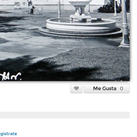
Me Gusta
0
gístrate