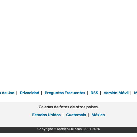
s de Uso
|
Privacidad
|
Preguntas Frecuentes
|
RSS
|
Versión Móvil
|
M
Galerías de fotos de otros países:
Estados Unidos
|
Guatemala
|
México
Copyright © MéxicoEnFotos, 2001-2026