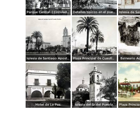
Parque Central. ( Circulada el 5 de Enero de 1953 ).
Detalles tipicos en el puente.
Iglesia de Santiago Apostol Cuautla Morelos.
Plaza Principal de Cuautla Morelos. ( Circulada el 2 de Noviembre de 1928 ).
Balneario A
Hotel de La Paz.
Iglesia del Sr del Pueblo.