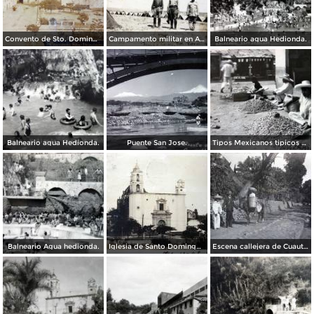
Convento de Sto. Domingo.
Campamento militar en Agua Hedionda Cuautla Morelos ( Fechada en Noviembre de 1931 ).
Balneario agua Hedionda.
Balneario agua Hedionda.
Puente San Jose.
Tipos Mexicanos tipicos vendedores de Cacahuates.
Balneario Agua hedionda.
Iglesia de Santo Domingo ( Fechada el dia 13 de Febrero de 1908 )
Escena callejera de Cuautla Morelos