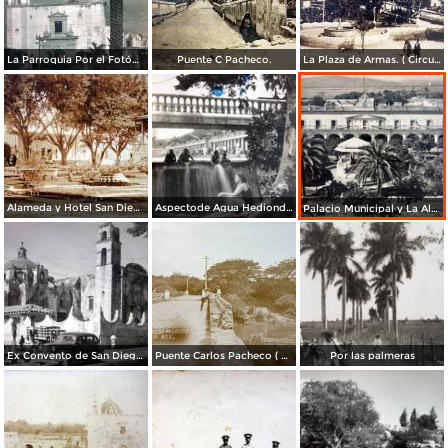
La Parroquia Por el Fotógrafos Hugo Brehme ( Circulada el 8 de Diciembre de 1926 ).
Puente C Pacheco.
La Plaza de Armas. ( Circulada el 5 de Enero de 1911 ).
Alameda y Hotel San Diego.
Aspectode Agua Hedionda. ( Circulada el 1 de Diciembre de 1941 )
Palacio Municipal y La Alameda. ( Circulada el 22 de Abril de 1909 )
Ex Convento de San Diego.
Puente Carlos Pacheco ( Circulada el 6 de Diciembre de 1908 ).
Por las palmeras