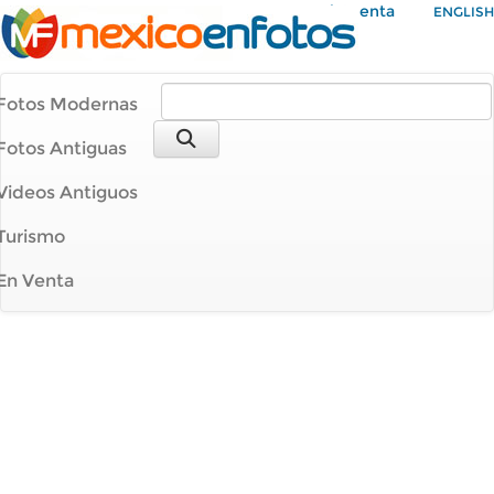
Mi Cuenta
ENGLISH
Fotos Modernas
Fotos Antiguas
Videos Antiguos
Turismo
En Venta