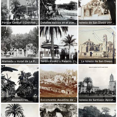
Parque Central. ( Circulada el 5 de Enero de 1953 ).
Detalles tipicos en el puente.
Iglesia de San Diego por el Fotógrafo Hugo Brehme.
Alameda y Hotel de La Paz.
Jardin kiosko y Palacio. ( Circulada el 1 de Julio de 1935 ).
La Iglesia de San Diego.
Alrededores.
Exconvento Agustino de Jonatepec por el Fotógrafo Windfield Scott.
Iglesia de Santiago Apostol Cuautla Morelos.