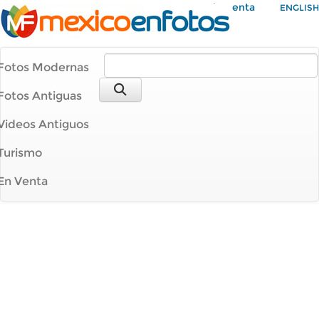
Mi Cuenta
ENGLISH
Fotos Modernas
Fotos Antiguas
Videos Antiguos
Turismo
En Venta