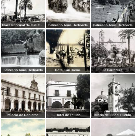
Plaza Principal de Cuautla Morelos. ( Circulada el 2 de Noviembre de 1928 ).
Balneario Agua Hedionda
Balneario Agua Hedionda
Balneario Agua Hedionda
Hotel San Diego.
La Parroquia.
Palacio de Gobierno.
Hotel de La Paz.
Iglesia del Sr del Pueblo.