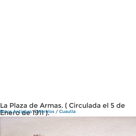
La Plaza de Armas. ( Circulada el 5 de
Enero de 1911 ).
Fotos Antiguas
/
Morelos
/
Cuautla