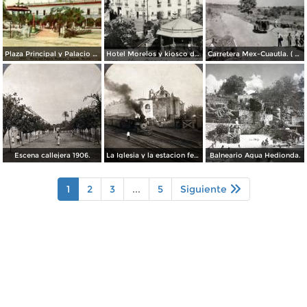
Plaza Principal y Palacio Municipal
Hotel Morelos y kiosco de la plaza
Carretera Mex-Cuautla. ( Circulada el 14 de Octubre de 1938 ).
Escena callejera 1906.
La Iglesia y la estacion ferroviaria 1906
Balneario Agua Hedionda.
1
2
3
...
5
Siguiente