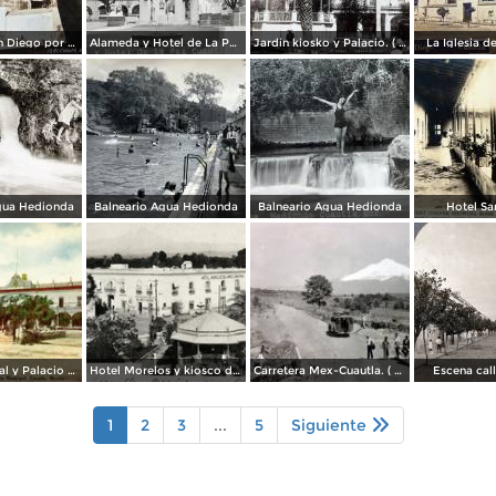
Iglesia de San Diego por el Fotógrafo Hugo Brehme.
Alameda y Hotel de La Paz.
Jardin kiosko y Palacio. ( Circulada el 1 de Julio de 1935 ).
La Iglesia d
gua Hedionda
Balneario Agua Hedionda
Balneario Agua Hedionda
Hotel Sa
Plaza Principal y Palacio Municipal
Hotel Morelos y kiosco de la plaza
Carretera Mex-Cuautla. ( Circulada el 14 de Octubre de 1938 ).
Escena call
1
2
3
...
5
Siguiente