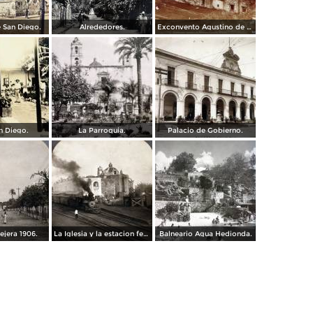
e San Diego.
Alrededores.
Exconvento Agustino de Jonatepec por el Fotógrafo Windfield Scott.
n Diego.
La Parroquia.
Palacio de Gobierno.
ejera 1906.
La Iglesia y la estacion ferroviaria 1906
Balneario Agua Hedionda.