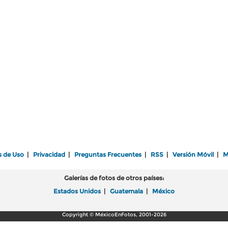
s de Uso
|
Privacidad
|
Preguntas Frecuentes
|
RSS
|
Versión Móvil
|
M
Galerías de fotos de otros países:
Estados Unidos
|
Guatemala
|
México
Copyright © MéxicoEnFotos, 2001-2026