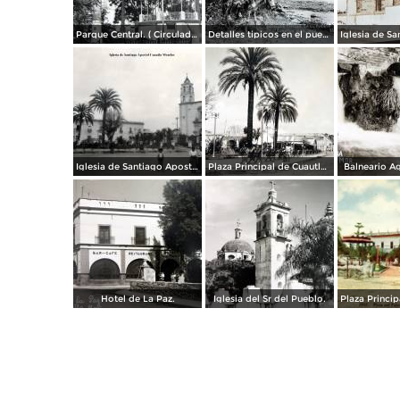
Parque Central. ( Circulada el 5 de Enero de 1953 ).
Detalles tipicos en el puente.
Iglesia de Santiago Apostol Cuautla Morelos.
Plaza Principal de Cuautla Morelos. ( Circulada el 2 de Noviembre de 1928 ).
Balneario A
Hotel de La Paz.
Iglesia del Sr del Pueblo.