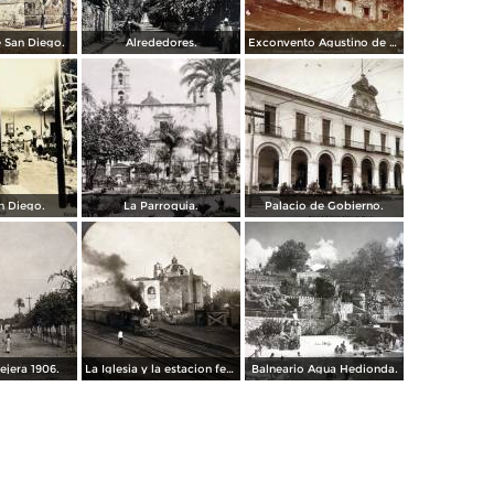
e San Diego.
Alrededores.
Exconvento Agustino de Jonatepec por el Fotógrafo Windfield Scott.
n Diego.
La Parroquia.
Palacio de Gobierno.
ejera 1906.
La Iglesia y la estacion ferroviaria 1906
Balneario Agua Hedionda.