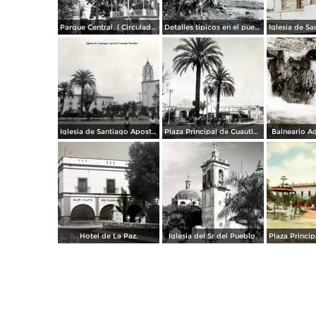
Parque Central. ( Circulada el 5 de Enero de 1953 ).
Detalles tipicos en el puente.
Iglesia de Santiago Apostol Cuautla Morelos.
Plaza Principal de Cuautla Morelos. ( Circulada el 2 de Noviembre de 1928 ).
Balneario A
Hotel de La Paz.
Iglesia del Sr del Pueblo.