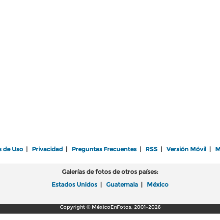
s de Uso
|
Privacidad
|
Preguntas Frecuentes
|
RSS
|
Versión Móvil
|
M
Galerías de fotos de otros países:
Estados Unidos
|
Guatemala
|
México
Copyright © MéxicoEnFotos, 2001-2026