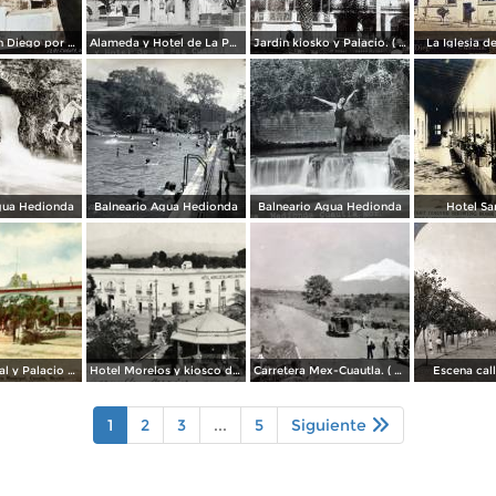
Iglesia de San Diego por el Fotógrafo Hugo Brehme.
Alameda y Hotel de La Paz.
Jardin kiosko y Palacio. ( Circulada el 1 de Julio de 1935 ).
La Iglesia d
gua Hedionda
Balneario Agua Hedionda
Balneario Agua Hedionda
Hotel Sa
Plaza Principal y Palacio Municipal
Hotel Morelos y kiosco de la plaza
Carretera Mex-Cuautla. ( Circulada el 14 de Octubre de 1938 ).
Escena call
1
2
3
...
5
Siguiente