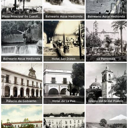
Plaza Principal de Cuautla Morelos. ( Circulada el 2 de Noviembre de 1928 ).
Balneario Agua Hedionda
Balneario Agua Hedionda
Balneario Agua Hedionda
Hotel San Diego.
La Parroquia.
Palacio de Gobierno.
Hotel de La Paz.
Iglesia del Sr del Pueblo.