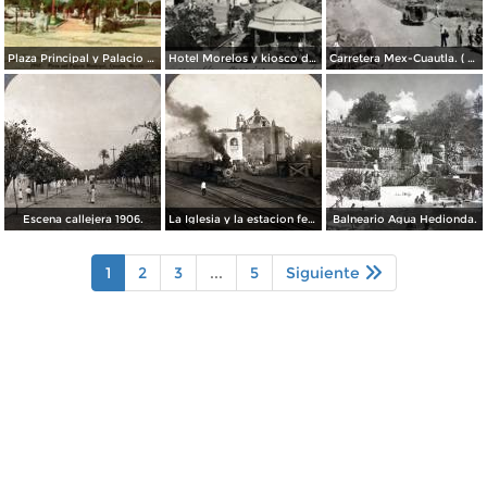
Plaza Principal y Palacio Municipal
Hotel Morelos y kiosco de la plaza
Carretera Mex-Cuautla. ( Circulada el 14 de Octubre de 1938 ).
Escena callejera 1906.
La Iglesia y la estacion ferroviaria 1906
Balneario Agua Hedionda.
1
2
3
...
5
Siguiente