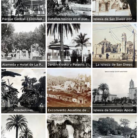
Parque Central. ( Circulada el 5 de Enero de 1953 ).
Detalles tipicos en el puente.
Iglesia de San Diego por el Fotógrafo Hugo Brehme.
Alameda y Hotel de La Paz.
Jardin kiosko y Palacio. ( Circulada el 1 de Julio de 1935 ).
La Iglesia de San Diego.
Alrededores.
Exconvento Agustino de Jonatepec por el Fotógrafo Windfield Scott.
Iglesia de Santiago Apostol Cuautla Morelos.