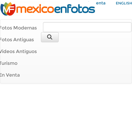
Mi Cuenta
ENGLISH
Fotos Modernas
Fotos Antiguas
Videos Antiguos
Turismo
En Venta