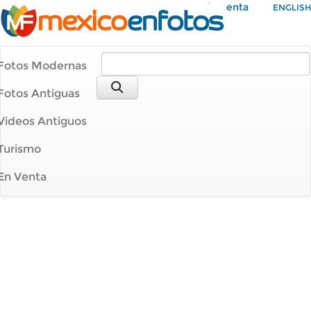
Mi Cuenta
ENGLISH
Fotos Modernas
Fotos Antiguas
Videos Antiguos
Turismo
En Venta