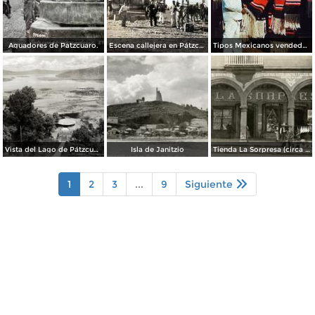
Aguadores de Patzcuaro.
Escena callejera en Pátzcuaro, Michoacán.
Tipos Mexicanos vendedor de Zarapes Pátzcuaro, Michoacán 1954.
Vista del Lago de Pátzcuaro
Isla de Janitzio
Tienda La Sorpresa (circa 1908)
1
2
3
...
9
Siguiente