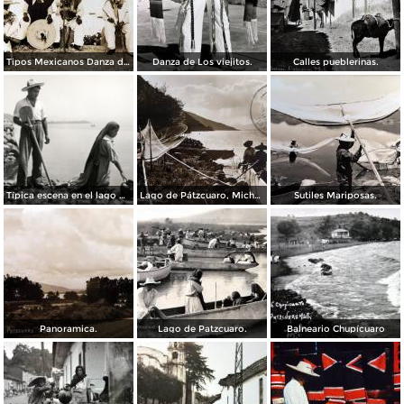
Tipos Mexicanos Danza de Los viejitos..
Danza de Los viejitos.
Calles pueblerinas.
Típica escena en el lago de Pátzcuaro
Lago de Pátzcuaro, Michoacán por el Fotógrafo Hugo Brehme. ( Circulada el 6 de Marzo de 1931 ).
Sutiles Mariposas.
Panoramica.
Lago de Patzcuaro.
Balneario Chupícuaro