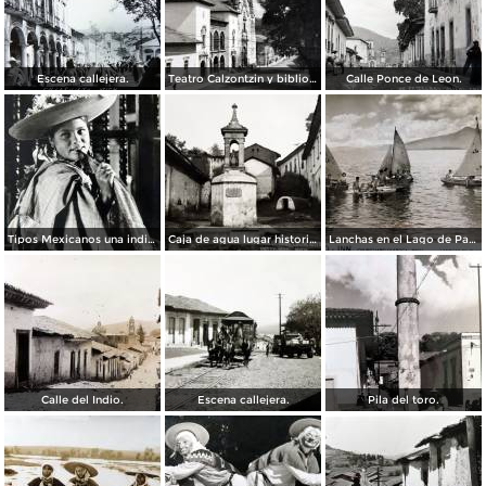
Escena callejera.
Teatro Calzontzin y biblioteca publica.
Calle Ponce de Leon.
Tipos Mexicanos una india Huananche.
Caja de agua lugar historico.
Lanchas en el Lago de Patzcuaro.
Calle del Indio.
Escena callejera.
Pila del toro.