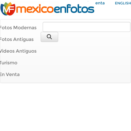
Mi Cuenta
ENGLISH
Fotos Modernas
Fotos Antiguas
Videos Antiguos
Turismo
En Venta