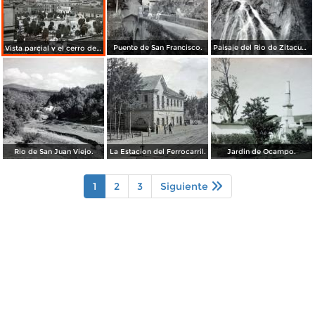
Puente de San Francisco.
Paisaje del Rio de Zitacuaro.
Vista parcial y el cerro de Guadalupe.
Rio de San Juan Viejo.
La Estacion del Ferrocarril.
Jardin de Ocampo.
1
2
3
Siguiente