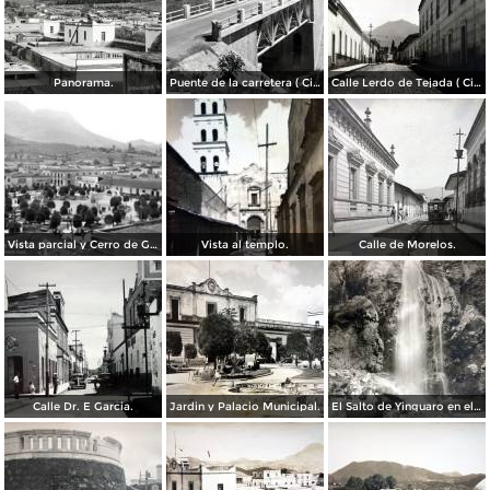
Panorama.
Puente de la carretera ( Circulada el 30 de Abril de 1940 ).
Calle Lerdo de Tejada ( Circulada el 9 de Marzo de 1937 ).
Vista parcial y Cerro de Guadalupe
Vista al templo.
Calle de Morelos.
Calle Dr. E Garcia.
Jardin y Palacio Municipal.
El Salto de Yinguaro en el pueblo de Las Rosas Mpio. de Zitácuaro, Michoacán.( Fechada el 9 de Abril de 1933 ).