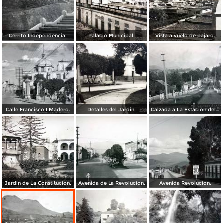
Cerrito Independencia.
Palacio Municipal.
Vista a vuelo de pajaro.
Calle Francisco I Madero.
Detalles del Jardin.
Calzada a La Estacion del F C.
Jardin de La Constitucion.
Avenida de La Revolucion.
Avenida Revolucion.