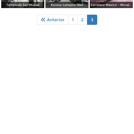
Templode San Miguel
Escena Callejera 1945
Carretera México - Morelia. Tramo Molino Viejo
Anterior
1
2
3