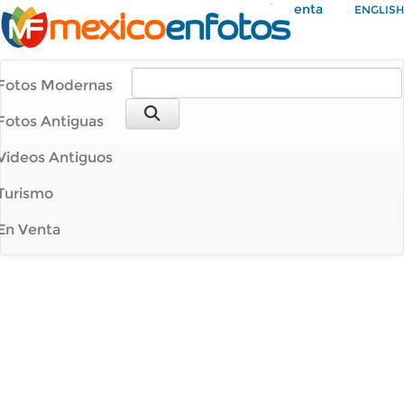
Mi Cuenta
ENGLISH
Fotos Modernas
Fotos Antiguas
Videos Antiguos
Turismo
En Venta