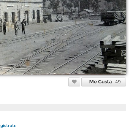
Me Gusta
49
gístrate