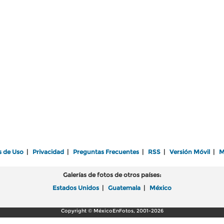
s de Uso
|
Privacidad
|
Preguntas Frecuentes
|
RSS
|
Versión Móvil
|
M
Galerías de fotos de otros países:
Estados Unidos
|
Guatemala
|
México
Copyright © MéxicoEnFotos, 2001-2026