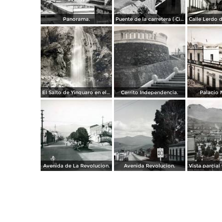
Panorama.
Puente de la carretera ( Circulada el 30 de Abril de 1940 ).
El Salto de Yinguaro en el pueblo de Las Rosas Mpio. de Zitácuaro, Michoacán.( Fechada el 9 de Abril de 1933 ).
Cerrito Independencia.
Palacio 
Avenida de La Revolucion.
Avenida Revolucion.