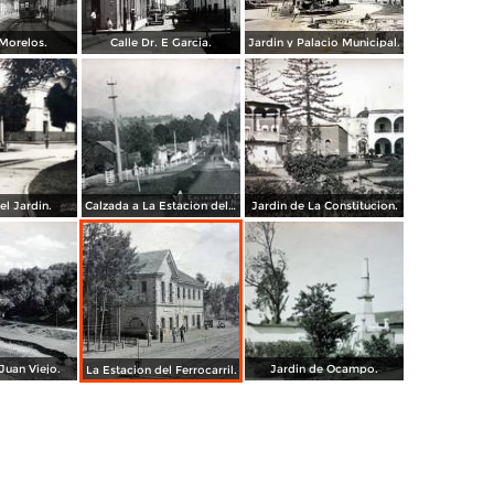
 Morelos.
Calle Dr. E Garcia.
Jardin y Palacio Municipal.
el Jardin.
Calzada a La Estacion del F C.
Jardin de La Constitucion.
Juan Viejo.
Jardin de Ocampo.
La Estacion del Ferrocarril.