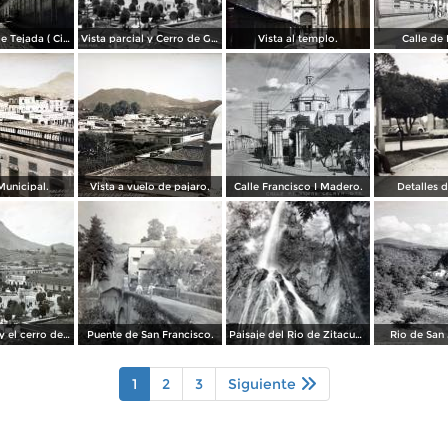
Calle Lerdo de Tejada ( Circulada el 9 de Marzo de 1937 ).
Vista parcial y Cerro de Guadalupe
Vista al templo.
Calle de
Municipal.
Vista a vuelo de pajaro.
Calle Francisco I Madero.
Detalles d
Vista parcial y el cerro de Guadalupe.
Puente de San Francisco.
Paisaje del Rio de Zitacuaro.
Rio de San 
1
2
3
Siguiente