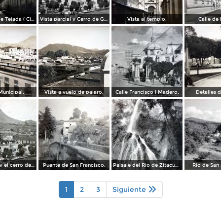
Calle Lerdo de Tejada ( Circulada el 9 de Marzo de 1937 ).
Vista parcial y Cerro de Guadalupe
Vista al templo.
Calle de
Municipal.
Vista a vuelo de pajaro.
Calle Francisco I Madero.
Detalles d
Vista parcial y el cerro de Guadalupe.
Puente de San Francisco.
Paisaje del Rio de Zitacuaro.
Rio de San 
1
2
3
Siguiente