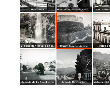
Panorama.
Puente de la carretera ( Circulada el 30 de Abril de 1940 ).
El Salto de Yinguaro en el pueblo de Las Rosas Mpio. de Zitácuaro, Michoacán.( Fechada el 9 de Abril de 1933 ).
Palacio 
Cerrito Independencia.
Avenida de La Revolucion.
Avenida Revolucion.