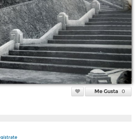
Me Gusta
0
gístrate