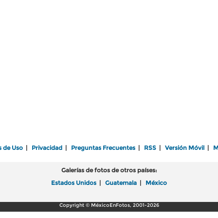
s de Uso
|
Privacidad
|
Preguntas Frecuentes
|
RSS
|
Versión Móvil
|
M
Galerías de fotos de otros países:
Estados Unidos
|
Guatemala
|
México
Copyright © MéxicoEnFotos, 2001-2026