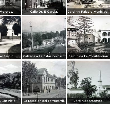
 Morelos.
Calle Dr. E Garcia.
Jardin y Palacio Municipal.
el Jardin.
Calzada a La Estacion del F C.
Jardin de La Constitucion.
Juan Viejo.
La Estacion del Ferrocarril.
Jardin de Ocampo.