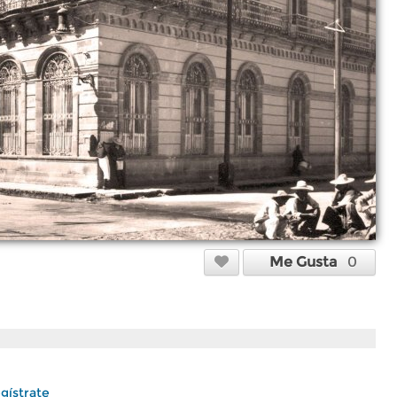
Me Gusta
0
gístrate