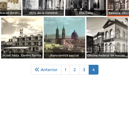
Zamora Michoacan durante la Guerra Cristera
Atrio de la Catedral
Una Calle
Hotel Fenix. Centro Turista
Panorámica parcial
Oficina Federal de Hacienda
Anterior
1
2
3
4