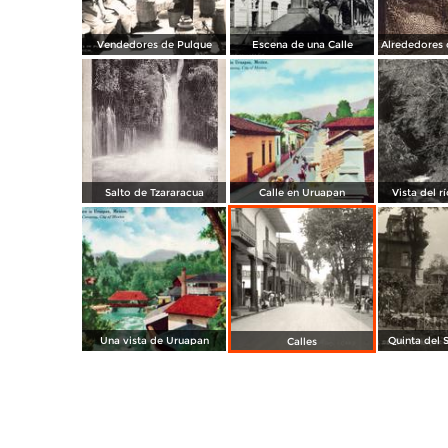
Vendedores de Pulque
Escena de una Calle
Salto de Tzararacua
Calle en Uruapan
Vista del r
Una vista de Uruapan
Quinta del S
Calles