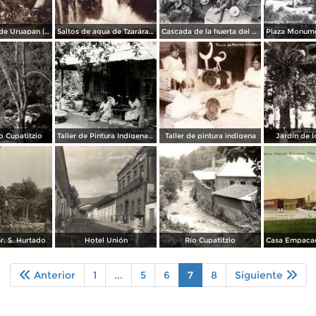
Alrededores de Uruapan (circa 1920)
Saltos de agua de Tzaráracua (circa 1920)
Cascada de la huerta del procurador Lic. Eduardo Ruiz
ío Cupatitzio
Taller de Pintura Indígena en Uruapan
Taller de pintura indígena
Jardín de l
r. S. Hurtado
Hotel Unión
Río Cupatitzio
Anterior
1
...
5
6
7
8
Siguiente