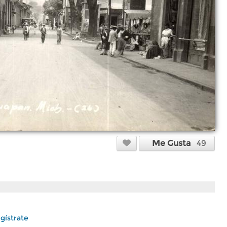
Me Gusta
49
gístrate