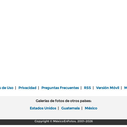
s de Uso
|
Privacidad
|
Preguntas Frecuentes
|
RSS
|
Versión Móvil
|
M
Galerías de fotos de otros países:
Estados Unidos
|
Guatemala
|
México
Copyright © MéxicoEnFotos, 2001-2026