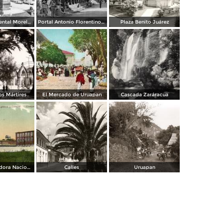
Plaza Monumental Morelos
Portal Antonio Florentino Mercado
Plaza Benito Juárez
os Mártires
El Mercado de Uruapan
Cascada Zaráracua
Casa Empacadora Nacional Mexicana. Vista General y Corrales
Calles
Uruapan